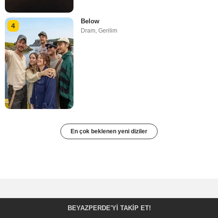
Below
4
Dram
,
Gerilim
En çok beklenen yeni diziler
BEYAZPERDE'YI TAKIP ET!