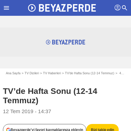
profil
menu
search
Ana Sayfa
TV Dizileri
TV Haberleri
TV’de Hafta Sonu (12-14 Temmuz)
47 Ronin
TV’de Hafta Sonu (12-14
Temmuz)
12 Tem 2019 - 14:37
Beyazperde'yi favori kaynaklarınıza ekleyin
Bizi takip edin