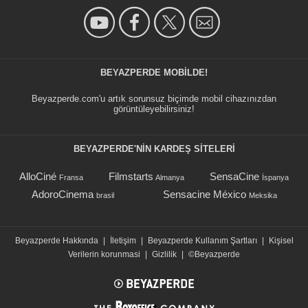
BEYAZPERDE MOBILDE!
Beyazperde.com'u artık sorunsuz biçimde mobil cihazınızdan
görüntüleyebilirsiniz!
BEYAZPERDE'NIN KARDEŞ SİTELERİ
AlloCiné
Filmstarts
SensaCine
Fransa
Almanya
İspanya
AdoroCinema
Sensacine México
brasil
Meksika
Beyazperde Hakkında
|
İletişim
|
Beyazperde Kullanım Şartları
|
Kişisel
Verilerin korunmasi
|
Gizlilik
|
©Beyazperde