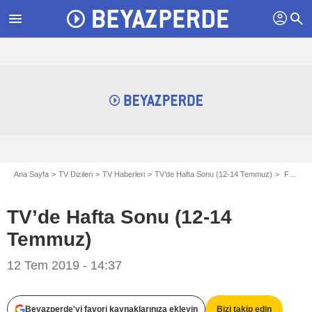
profil
menu
search
Ana Sayfa
TV Dizileri
TV Haberleri
TV’de Hafta Sonu (12-14 Temmuz)
Fantastik Canavarlar Nelerdir, Nerede Bulunurlar?
TV’de Hafta Sonu (12-14
Temmuz)
12 Tem 2019 - 14:37
Beyazperde'yi favori kaynaklarınıza ekleyin
Bizi takip edin