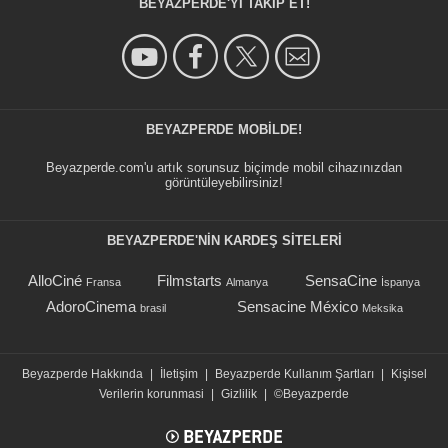
BEYAZPERDE'YI TAKIP ET!
BEYAZPERDE MOBILDE!
Beyazperde.com'u artık sorunsuz biçimde mobil cihazınızdan
görüntüleyebilirsiniz!
BEYAZPERDE'NIN KARDEŞ SİTELERİ
AlloCiné
Filmstarts
SensaCine
Fransa
Almanya
İspanya
AdoroCinema
Sensacine México
brasil
Meksika
Beyazperde Hakkında
|
İletişim
|
Beyazperde Kullanım Şartları
|
Kişisel
Verilerin korunmasi
|
Gizlilik
|
©Beyazperde