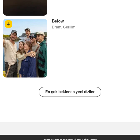
Below
4
Dram
,
Gerilim
En çok beklenen yeni diziler