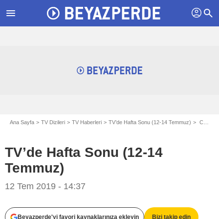
profil
menu
search
Ana Sayfa
TV Dizileri
TV Haberleri
TV’de Hafta Sonu (12-14 Temmuz)
Cumartesi Gününün Yabancı Dizileri
TV’de Hafta Sonu (12-14
Temmuz)
12 Tem 2019 - 14:37
Beyazperde'yi favori kaynaklarınıza ekleyin
Bizi takip edin