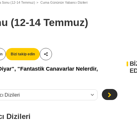
ta Sonu (12-14 Temmuz)
Cuma Gününün Yabancı Dizileri
nu (12-14 Temmuz)
in
Bizi takip edin
Paylaş!
Bİ
iyar", "Fantastik Canavarlar Nelerdir,
ED
Dizileri