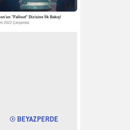
n'un "Fallout" Dizisine İlk Bakış!
im 2022 Çarşamba