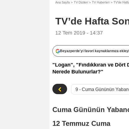
Ana Sayfa
TV Dizileri
TV Haberleri
TV’de Haf
TV’de Hafta So
12 Tem 2019 - 14:37
Beyazperde'yi favori kaynaklarınıza ekley
"Logan", "Fındıkkıran ve Dört D
Nerede Bulunurlar?"
Cuma Gününün Yabancı 
12 Temmuz Cuma