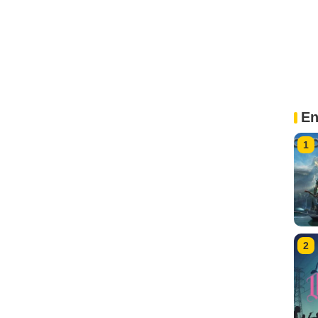
En
1
2