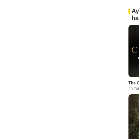
Ay
ha
The 
20 Ek