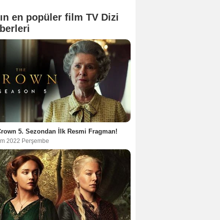
ın en popüler film TV Dizi
berleri
Crown 5. Sezondan İlk Resmi Fragman!
im 2022 Perşembe