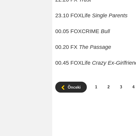
23.10 FOXLife
Single Parents
00.05 FOXCRIME
Bull
00.20 FX
The Passage
00.45 FOXLife
Crazy Ex-Girlfrien
1
2
3
4
Önceki