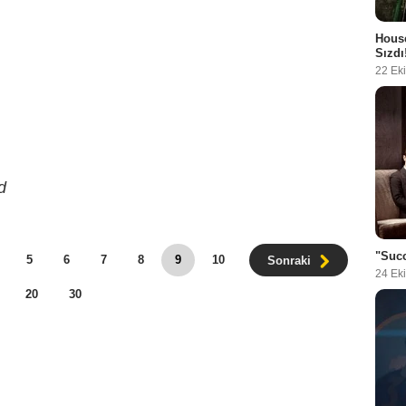
House
Sızdı
22 Ek
d
"Succ
5
6
7
8
9
10
Sonraki
24 Ek
20
30