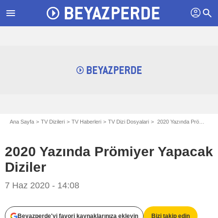
profil
menu
search
Ana Sayfa
TV Dizileri
TV Haberleri
TV Dizi Dosyalari
2020 Yazında Prömiyer Yapacak Diziler
2020 Yazında Prömiyer Yapacak
Diziler
7 Haz 2020 - 14:08
Beyazperde'yi favori kaynaklarınıza ekleyin
Bizi takip edin