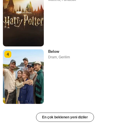
Below
4
Dram
,
Gerilim
En çok beklenen yeni diziler