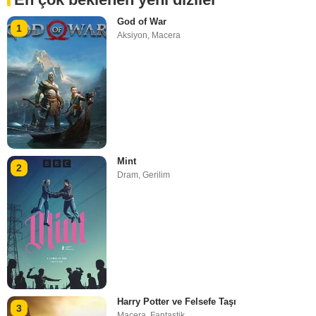
God of War
1
Aksiyon
,
Macera
Mint
2
Dram
,
Gerilim
Harry Potter ve Felsefe Taşı
3
Macera
,
Fantastik