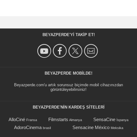
BEYAZPERDE'YI TAKIP ET!
BEYAZPERDE MOBILDE!
Beyazperde.com'u artık sorunsuz biçimde mobil cihazınızdan
görüntüleyebilirsiniz!
BEYAZPERDE'NIN KARDEŞ SİTELERİ
AlloCiné
Filmstarts
SensaCine
Fransa
Almanya
İspanya
AdoroCinema
Sensacine México
brasil
Meksika