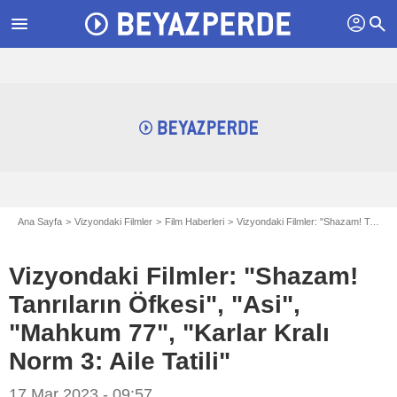
profil
menu
search
Ana Sayfa
Vizyondaki Filmler
Film Haberleri
Vizyondaki Filmler: "Shazam! Tanrıların Öfkesi", "Asi", "Mahkum 77", "Karlar Kralı Norm 3: Aile Tatili"
Vizyondaki Filmler: "Shazam!
Tanrıların Öfkesi", "Asi",
"Mahkum 77", "Karlar Kralı
Norm 3: Aile Tatili"
17 Mar 2023 - 09:57