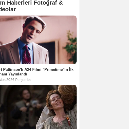
lm Haberleri Fotoğraf &
deolar
t Pattinson'lı A24 Filmi "Primetime"ın İlk
anı Yayınlandı
stos 2026 Perşembe