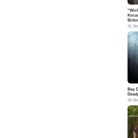
“Wick
Kocas
Birbi
31 T
Baş D
Deadp
30 Te