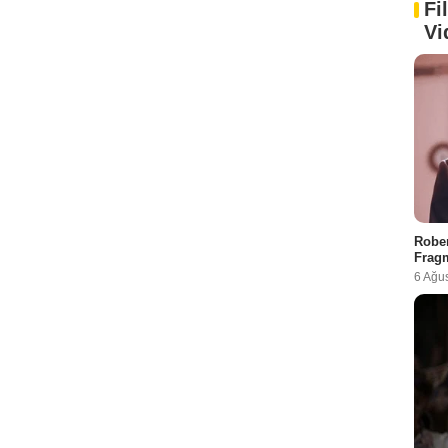
Fi
Vi
Rober
Fragm
6 Ağu