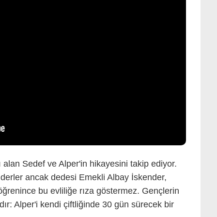
alan Sedef ve Alper'in hikayesini takip ediyor.
giderler ancak dedesi Emekli Albay İskender,
ı öğrenince bu evliliğe rıza göstermez. Gençlerin
dır: Alper'i kendi çiftliğinde 30 gün sürecek bir