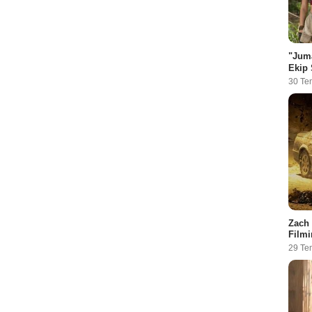
"Juma
Ekip 
30 Te
Zach 
Filmi
29 Te