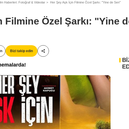
ilm Haberleri: Fotoğraf & Videolar
Her Şey Aşk İçin Filmine Özel Şarkı: "Yine de Sen"
n Filmine Özel Şarkı: "Yine 
in
Bizi takip edin
Paylaş!
Bİ
inemalarda!
ED