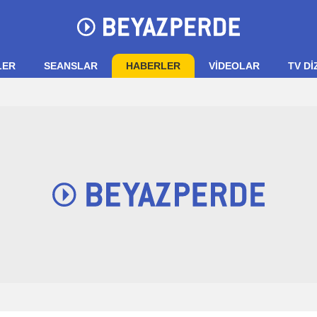
LER
SEANSLAR
HABERLER
VIDEOLAR
TV Dİ
.