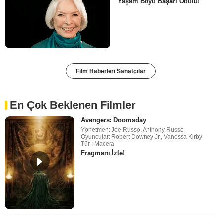
Yaşam Boyu Başarı Ödülü!
Film Haberleri Sanatçılar
En Çok Beklenen Filmler
Avengers: Doomsday
Yönetmen: Joe Russo, Anthony Russo
Oyuncular: Robert Downey Jr., Vanessa Kirby
Tür : Macera
Fragmanı İzle!