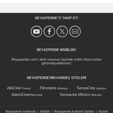
BEYAZPERDE'YI TAKIP ET!
BEYAZPERDE MOBILDE!
Beyazperde.com'u artık sorunsuz biçimde mobil cihazınızdan
görüntüleyebilirsiniz!
BEYAZPERDE'NIN KARDEŞ SİTELERİ
AlloCiné
Filmstarts
SensaCine
Fransa
Almanya
İspanya
AdoroCinema
Sensacine México
brasil
Meksika
Beyazperde Hakkında
|
İletişim
|
Beyazperde Kullanım Şartları
|
Kişisel