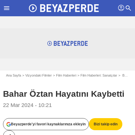
profil
menu
search
Ana Sayfa
Vizyondaki Filmler
Film Haberleri
Film Haberleri: Sanatçılar
Bahar Öztan Hayatını Kaybetti
Bahar Öztan Hayatını Kaybetti
.
22 Mar 2024 - 10:21
Beyazperde'yi favori kaynaklarınıza ekleyin
Bizi takip edin