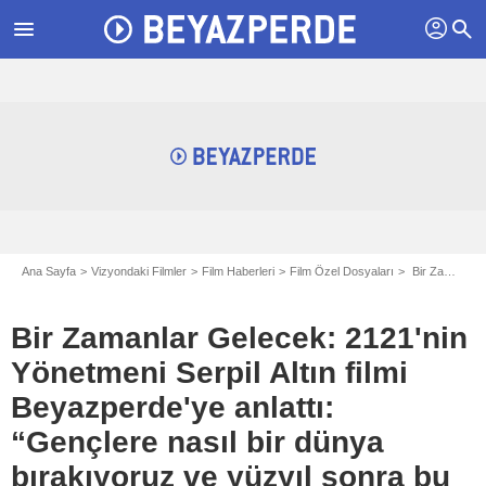
profil
menu
search
Ana Sayfa
Vizyondaki Filmler
Film Haberleri
Film Özel Dosyaları
Bir Zamanlar Gelecek: 2121'nin Yönetmeni Serpil Altın filmi Beyazperde'ye anlattı: “Gençlere nasıl bir dünya bırakıyoruz ve yüzyıl sonra bu insanlar nasıl yaşayacak?”
Bir Zamanlar Gelecek: 2121'nin
Yönetmeni Serpil Altın filmi
Beyazperde'ye anlattı:
“Gençlere nasıl bir dünya
bırakıyoruz ve yüzyıl sonra bu