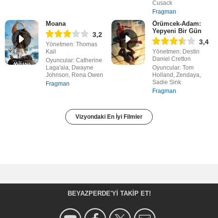
Cusack
Fragman
Moana
Örümcek-Adam:
Yepyeni Bir Gün
3,2
3,4
Yönetmen: Thomas
Kail
Yönetmen: Destin
Daniel Cretton
Oyuncular: Catherine
Laga'aia, Dwayne
Oyuncular: Tom
Johnson, Rena Owen
Holland, Zendaya,
Sadie Sink
Fragman
Fragman
Vizyondaki En İyi Filmler
BEYAZPERDE'YI TAKIP ET!