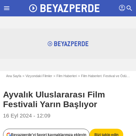
profil
menu
search
Ana Sayfa
Vizyondaki Filmler
Film Haberleri
Film Haberleri: Festival ve Ödüller
Ayvalık Uluslararası Film
Festivali Yarın Başlıyor
16 Eyl 2024 - 12:09
Ayvalık Uluslararası Film Festivali
Beyazperde'yi favori kaynaklarınıza ekleyin
Bizi takip edin