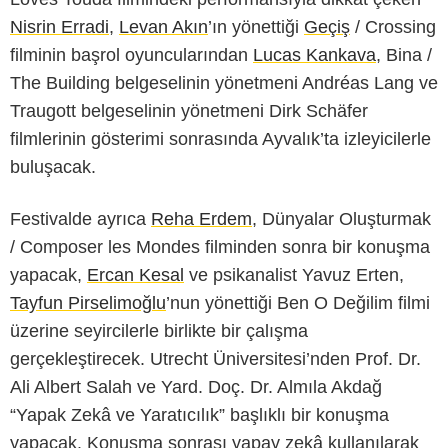
Nisrin Erradi
,
Levan Akın
’ın yönettiği
Geçiş
/ Crossing
filminin başrol oyuncularından
Lucas Kankava
, Bina /
The Building belgeselinin yönetmeni Andréas Lang ve
Traugott belgeselinin yönetmeni Dirk Schäfer
filmlerinin gösterimi sonrasında Ayvalık’ta izleyicilerle
buluşacak.
Festivalde ayrıca
Reha Erdem
, Dünyalar Oluşturmak
/ Composer les Mondes filminden sonra bir konuşma
yapacak,
Ercan Kesal
ve psikanalist Yavuz Erten,
Tayfun Pirselimoğlu
’nun yönettiği Ben O Değilim filmi
üzerine seyircilerle birlikte bir çalışma
gerçekleştirecek. Utrecht Üniversitesi’nden Prof. Dr.
Ali Albert Salah ve Yard. Doç. Dr. Almıla Akdağ
“Yapak Zekâ ve Yaratıcılık” başlıklı bir konuşma
yapacak. Konuşma sonrası yapay zekâ kullanılarak