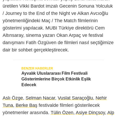
üretilen Vikki Bardot imzalı Gecenin Sonuna Yolculuk
/ Journey to the End of the Night ve Alkan Avcıoğlu
yönetmenliğindeki Maç / The Match filmlerinin
gösterimi yapılacak. MUBI Türkiye direktörü Cem
Altınsaray, sinema yazarı Okan Arpaç ve festival
danışmanı Fatih Özgüven de filmleri nasıl seçtiğimize
dair bir sohbet gerçekleştirecek.
Ayvalık Uluslararası Film Festivali
Gösterimlerine Birçok Etkinlik Eşlik
Edecek
Aslı Özge
,
Selman Nacar
,
Vuslat Saraçoğlu
,
Nehir
Tuna
,
Berke Baş
festivalde filmleri gösterilecek
yönetmenler arasında.
Tülin Özen
,
Asiye Dinçsoy
,
Alp