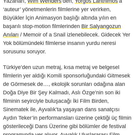
Yazarları,
Wim Wenders
’den,
Yorgos Lanthimos
’a
‘auteur’ yönetmenlerin filmlerine yer verirken,
Büyükler İçin Animasyon başlığı altında yılın en
başarılı stop-motion filmlerinden
Bir Salyangozun
Anıları
/ Memoir of a Snail izlenebilecek. Gidecek Yer
Yok bölümündeki filmlerse insanın yurdu neresi
sorusunu soruyor.
Türkiye’den uzun metraj, kısa metraj ve belgesel
filmlerin yer aldığı Komili sponsorluğundaki Gitmesek
de Görmesek de…, ekolojik sorunları odağına alan
Doğa Diye Bir Şey Kalmadı, Aslı Özge’nin son iki
filminin seyirciyle buluşacağı İki Film Birden,
Sinematek ile, Ayvalık’ta yaşayan dans sanatçısı
Aydın Teker’in performansları üzerine çektiği üç filmin
gösterileceği Dans Üzerine gibi bölümler de festival
programında yer alıyor. Ayvalık Uluslararası Film