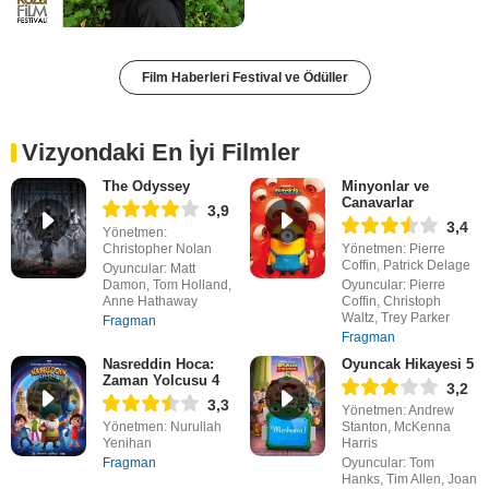
Film Haberleri Festival ve Ödüller
Vizyondaki En İyi Filmler
The Odyssey
Minyonlar ve
Canavarlar
3,9
3,4
Yönetmen:
Christopher Nolan
Yönetmen: Pierre
Coffin, Patrick Delage
Oyuncular: Matt
Damon, Tom Holland,
Oyuncular: Pierre
Anne Hathaway
Coffin, Christoph
Waltz, Trey Parker
Fragman
Fragman
Nasreddin Hoca:
Oyuncak Hikayesi 5
Zaman Yolcusu 4
3,2
3,3
Yönetmen: Andrew
Yönetmen: Nurullah
Stanton, McKenna
Yenihan
Harris
Fragman
Oyuncular: Tom
Hanks, Tim Allen, Joan