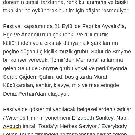
dönemin temsil tarzlarına, renk kullanımına ve baskı
tekniklerine öykünerek bu film için afişler resmediyor.
Festival kapsamında 21 Eylül’de Fabrika Ayvalık’ta,
Ege ve Anadolu’nun çok renkli ve dilli müzik
kültüründen yola çıkarak dünya halk şarkılarının
peşine düşen üç kişilik müzik grubu, Salut de Smyrne
bir konser verecek. “İzmir’den Merhaba” anlamına
gelen Salut de Smyrne grubu vokal ve perküsyonda
Serap Çiğdem Şahin, ud, bas gitarda Murat
Küçükarslan, santur, klavye, mix ve masteringde
Deniz Perhan’dan oluşuyor.
Festivalde gösterimi yapılacak belgesellerden Cadılar
/ Witches filminin yönetmeni
Elizabeth Sankey
,
Nabil
Ayouch
imzalı Touda’yı Herkes Seviyor / Everybody
Loves Touda filmindeki performansıyla dikkat çeken