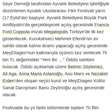
Seyir Derneği tarafından Ayvalık Belediyesi işbirliğiyle
düzenlenen Ayvalık Uluslararası Film Festivali yarın
(17 Eylül’de) başlıyor. Ayvalık Belediyesi Büyük Park
Amfitiyatro’da gerçekleşecek açılış gecesinde
Francis
Ford Coppola
imzalı
Megalopolis
Türkiye’de ilk kez
gösterilecek. Kurukahveci Mehmet Efendi’nin ev
sahibi olarak kahve ikramı yapacağı açılış gecesinde
Mey|Diageo’nun katkılarıyla üçüncü kez verilecek 75
bin TL değerindeki “Yeni Bir …” Ödülü sahibini
bulacak. Ödülü açıklamak üzere
Belmin Söylemez
,
Ali Aga
,
Anna Maria Aslanoğlu
, Asu Maro ve
Nezaket
Erden
’den oluşan seçici kurul ve Mey|Diageo Kültür
Sanat Danışmanı Banu Zeytinoğlu açılış gecesinde
olacak.
Festivalde bu yıl farklı bölümlerde toplam 70 film