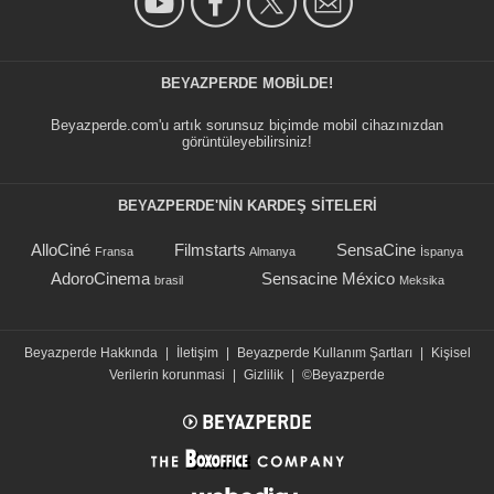
BEYAZPERDE MOBILDE!
Beyazperde.com'u artık sorunsuz biçimde mobil cihazınızdan
görüntüleyebilirsiniz!
BEYAZPERDE'NIN KARDEŞ SİTELERİ
AlloCiné
Filmstarts
SensaCine
Fransa
Almanya
İspanya
AdoroCinema
Sensacine México
brasil
Meksika
Beyazperde Hakkında
|
İletişim
|
Beyazperde Kullanım Şartları
|
Kişisel
Verilerin korunmasi
|
Gizlilik
|
©Beyazperde