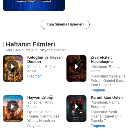
Tüm Sinema Haberleri
Haftanın Filmleri
7 Ağu 2026 cuma günü vizyona girenler:
Keloğlan ve Hayvan
Ziyaretçiler:
Dostları
Hesaplaşma
Yönetmen: Buğra
Yönetmen: Renny
Kekik
Harlin
Fragman
Oyuncular: Madelaine
Petsch, Gabriel Basso,
Ema Horvath
Fragman
Hayvan Çiftliği
Karanlıktan Gelen
Yönetmen: Andy
Yönetmen: Hanna
Serkis
Bergholm
Oyuncular: Seth
Oyuncular: Seidi
Rogen, Glenn Close,
Haarla, Rupert Grint,
Woody Harrelson
Pamela Tola
Fragman
Fragman