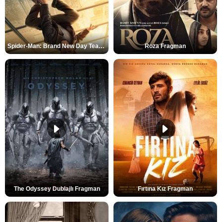
Spider-Man: Brand New Day Teaser
Roza Fragman
The Odyssey Dublajlı Fragman
Fırtına Kız Fragman