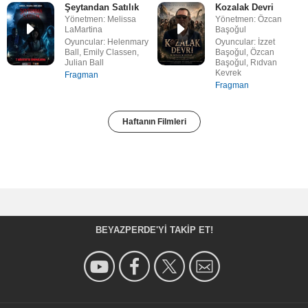
Şeytandan Satılık
Kozalak Devri
Yönetmen: Melissa
Yönetmen: Özcan
LaMartina
Başoğul
Oyuncular: Helenmary
Oyuncular: İzzet
Ball, Emily Classen,
Başoğul, Özcan
Julian Ball
Başoğul, Rıdvan
Kevrek
Fragman
Fragman
Haftanın Filmleri
BEYAZPERDE'YI TAKIP ET!