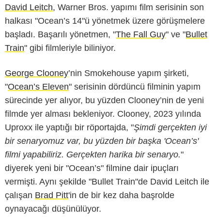
David Leitch
, Warner Bros. yapımı film serisinin son
halkası "
Ocean’s 14
"ü yönetmek üzere görüşmelere
başladı. Başarılı yönetmen, "
The Fall Guy
" ve "
Bullet
Train
" gibi filmleriyle biliniyor.
George Clooney
’nin Smokehouse yapım şirketi,
"
Ocean’s Eleven
" serisinin dördüncü filminin yapım
sürecinde yer alıyor, bu yüzden Clooney’nin de yeni
filmde yer alması bekleniyor. Clooney, 2023 yılında
Uproxx ile yaptığı bir röportajda, "
Şimdi gerçekten iyi
bir senaryomuz var, bu yüzden bir başka 'Ocean’s'
filmi yapabiliriz. Gerçekten harika bir senaryo.
"
diyerek yeni bir "Ocean’s" filmine dair ipuçları
vermişti. Aynı şekilde "Bullet Train"de David Leitch ile
çalışan
Brad Pitt
'in de bir kez daha başrolde
oynayacağı düşünülüyor.