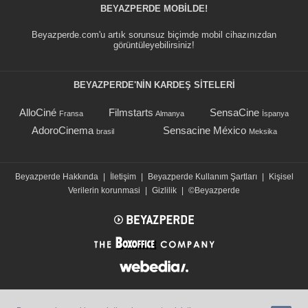
BEYAZPERDE MOBILDE!
Beyazperde.com'u artık sorunsuz biçimde mobil cihazınızdan
görüntüleyebilirsiniz!
BEYAZPERDE'NIN KARDEŞ SİTELERİ
AlloCiné
Filmstarts
SensaCine
Fransa
Almanya
İspanya
AdoroCinema
Sensacine México
brasil
Meksika
Beyazperde Hakkında
|
İletişim
|
Beyazperde Kullanım Şartları
|
Kişisel
Verilerin korunmasi
|
Gizlilik
|
©Beyazperde