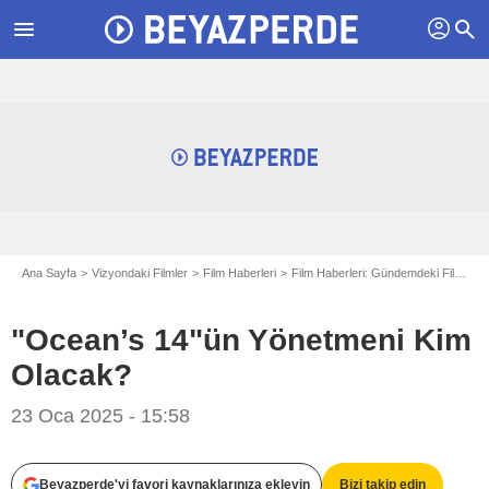
profil
menu
search
Ana Sayfa
Vizyondaki Filmler
Film Haberleri
Film Haberleri: Gündemdeki Filmler
"Ocean’s 14"ün Yönetmeni Kim
Olacak?
23 Oca 2025 - 15:58
Getty Images
Beyazperde'yi favori kaynaklarınıza ekleyin
Bizi takip edin