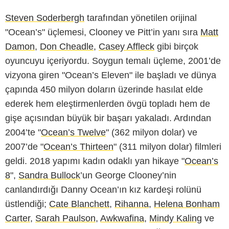
Steven Soderbergh
tarafından yönetilen orijinal
"Ocean’s" üçlemesi, Clooney ve Pitt’in yanı sıra
Matt
Damon
,
Don Cheadle
,
Casey Affleck
gibi birçok
oyuncuyu içeriyordu. Soygun temalı üçleme, 2001’de
vizyona giren "Ocean’s Eleven" ile başladı ve dünya
çapında 450 milyon doların üzerinde hasılat elde
ederek hem eleştirmenlerden övgü topladı hem de
gişe açısından büyük bir başarı yakaladı. Ardından
2004’te "
Ocean’s Twelve
" (362 milyon dolar) ve
2007’de "
Ocean’s Thirteen
" (311 milyon dolar) filmleri
geldi. 2018 yapımı kadın odaklı yan hikaye "
Ocean’s
8
",
Sandra Bullock
’un George Clooney’nin
canlandırdığı Danny Ocean’ın kız kardeşi rolünü
üstlendiği;
Cate Blanchett
,
Rihanna
,
Helena Bonham
Carter
,
Sarah Paulson
,
Awkwafina
,
Mindy Kaling
ve