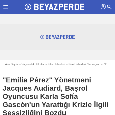
profil
menu
search
Ana Sayfa
Vizyondaki Filmler
Film Haberleri
Film Haberleri: Sanatçılar
"Emilia Pérez" Yönetmeni Jacques Audiard, Başrol Oyuncusu Karla Sofía Gascón'un Yarattığı Krizle İlgili Sessizliğini Bozdu
"Emilia Pérez" Yönetmeni
Jacques Audiard, Başrol
Oyuncusu Karla Sofía
Gascón'un Yarattığı Krizle İlgili
Sessizliğini Bozdu