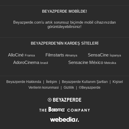
BEYAZPERDE MOBILDE!
Beyazperde.com'u artık sorunsuz biçimde mobil cihazınızdan
görüntüleyebilirsiniz!
BEYAZPERDE'NIN KARDEŞ SİTELERİ
AlloCiné
Filmstarts
SensaCine
Fransa
Almanya
İspanya
AdoroCinema
Sensacine México
brasil
Meksika
Beyazperde Hakkında
|
İletişim
|
Beyazperde Kullanım Şartları
|
Kişisel
Verilerin korunmasi
|
Gizlilik
|
©Beyazperde