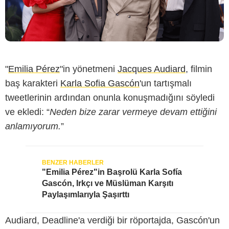
"
Emilia Pérez
"in yönetmeni
Jacques Audiard
, filmin
baş karakteri
Karla Sofia Gascón
'un tartışmalı
tweetlerinin ardından onunla konuşmadığını söyledi
ve ekledi: “
Neden bize zarar vermeye devam ettiğini
anlamıyorum.
”
"Emilia Pérez"in Başrolü Karla Sofía
Gascón, Irkçı ve Müslüman Karşıtı
Paylaşımlarıyla Şaşırttı
Audiard, Deadline'a verdiği bir röportajda, Gascón'un