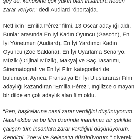
şey de, kendisine çok yakın olan insanlara neden
zarar veriyor.
” dedi Audiard röportajda.
Netflix'in "Emilia Pérez" filmi, 13 Oscar adaylığı aldı.
Bunlar arasında En İyi Kadın Oyuncu (Gascón), En
İyi Yönetmen (Audiard), En İyi Yardımcı Kadın
Oyuncu (
Zoe Saldaña
), En İyi Uyarlama Senaryo,
Müzik (Orijinal Müzik), Makyaj ve Saç Tasarımı,
Sinematografi ve En İyi Film kategorileri de
bulunuyor. Ayrıca, Fransa'ya En İyi Uluslararası Film
adaylığı kazandıran "Emilia Pérez", İngilizce olmayan
bir dilde en çok adaylık alan film oldu.
“
Ben, başkalarına nasıl zarar verdiğini düşünüyorum.
Nasıl ekibe ve bu film üzerinde inanılmaz bir şekilde
çalışan tüm insanlara zarar verdiğini düşünüyorum.
Kendimi, Zoe’yi ve Selena’yı düşünüyorum.
” diyerek