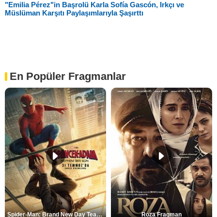
"Emilia Pérez"in Başrolü Karla Sofía Gascón, Irkçı ve
Müslüman Karşıtı Paylaşımlarıyla Şaşırttı
En Popüler Fragmanlar
Spider-Man: Brand New Day Teaser
Roza Fragman