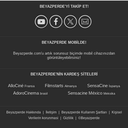
BEYAZPERDE'YI TAKIP ET!
BEYAZPERDE MOBILDE!
Beyazperde.com'u artık sorunsuz biçimde mobil cihazınızdan
görüntüleyebilirsiniz!
BEYAZPERDE'NIN KARDEŞ SİTELERİ
AlloCiné
Filmstarts
SensaCine
Fransa
Almanya
İspanya
AdoroCinema
Sensacine México
brasil
Meksika
Beyazperde Hakkında
|
İletişim
|
Beyazperde Kullanım Şartları
|
Kişisel
Verilerin korunmasi
|
Gizlilik
|
©Beyazperde