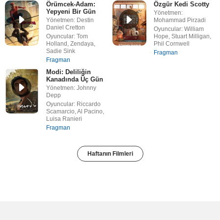
Örümcek-Adam:
Özgür Kedi Scotty
Yepyeni Bir Gün
Yönetmen:
Yönetmen: Destin
Mohammad Pirzadi
Daniel Cretton
Oyuncular: William
Oyuncular: Tom
Hope, Stuart Milligan,
Holland, Zendaya,
Phil Cornwell
Sadie Sink
Fragman
Fragman
Modi: Deliliğin
Kanadında Üç Gün
Yönetmen: Johnny
Depp
Oyuncular: Riccardo
Scamarcio, Al Pacino,
Luisa Ranieri
Fragman
Haftanın Filmleri