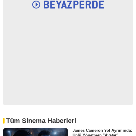
Tüm Sinema Haberleri
James Cameron Yol Ayrımında:
Ünlü Yönetmen "Avatar"