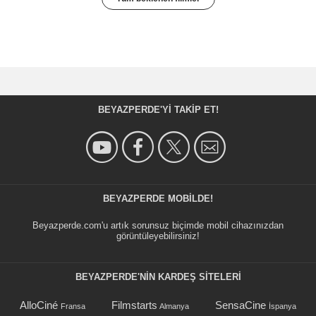
BEYAZPERDE'YI TAKIP ET!
BEYAZPERDE MOBILDE!
Beyazperde.com'u artık sorunsuz biçimde mobil cihazınızdan
görüntüleyebilirsiniz!
BEYAZPERDE'NIN KARDEŞ SİTELERİ
AlloCiné
Filmstarts
SensaCine
Fransa
Almanya
İspanya