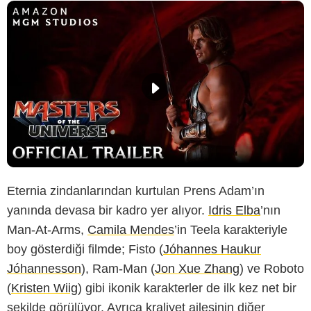
Eternia zindanlarından kurtulan Prens Adam’ın
yanında devasa bir kadro yer alıyor.
Idris Elba
’nın
Man-At-Arms,
Camila Mendes
’in Teela karakteriyle
boy gösterdiği filmde; Fisto (
Jóhannes Haukur
Jóhannesson
), Ram-Man (
Jon Xue Zhang
) ve Roboto
(
Kristen Wiig
) gibi ikonik karakterler de ilk kez net bir
şekilde görülüyor. Ayrıca kraliyet ailesinin diğer