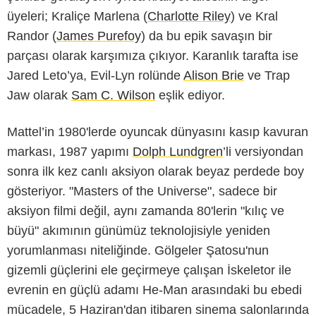
üyeleri; Kraliçe Marlena (
Charlotte Riley
) ve Kral
Randor (
James Purefoy
) da bu epik savaşın bir
parçası olarak karşımıza çıkıyor. Karanlık tarafta ise
Jared Leto’ya, Evil-Lyn rolünde
Alison Brie
ve Trap
Jaw olarak
Sam C. Wilson
eşlik ediyor.
Mattel’in 1980'lerde oyuncak dünyasını kasıp kavuran
markası, 1987 yapımı
Dolph Lundgren
’li versiyondan
sonra ilk kez canlı aksiyon olarak beyaz perdede boy
gösteriyor. "Masters of the Universe", sadece bir
aksiyon filmi değil, aynı zamanda 80'lerin "kılıç ve
büyü" akımının günümüz teknolojisiyle yeniden
yorumlanması niteliğinde. Gölgeler Şatosu'nun
gizemli güçlerini ele geçirmeye çalışan İskeletor ile
evrenin en güçlü adamı He-Man arasındaki bu ebedi
mücadele, 5 Haziran'dan itibaren sinema salonlarında