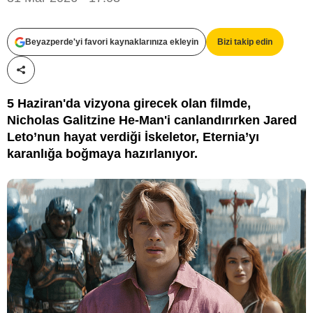
Amazon MGM
Beyazperde'yi favori kaynaklarınıza ekleyin
Bizi takip edin
Paylaş!
5 Haziran'da vizyona girecek olan filmde,
Nicholas Galitzine He-Man'i canlandırırken Jared
Leto’nun hayat verdiği İskeletor, Eternia’yı
karanlığa boğmaya hazırlanıyor.