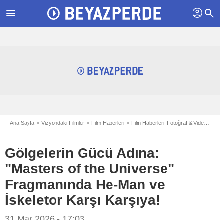
profil
menu
search
Ana Sayfa
Vizyondaki Filmler
Film Haberleri
Film Haberleri: Fotoğraf & Videolar
Gölgelerin Gücü Adına:
"Masters of the Universe"
Fragmanında He-Man ve
İskeletor Karşı Karşıya!
31 Mar 2026 - 17:03