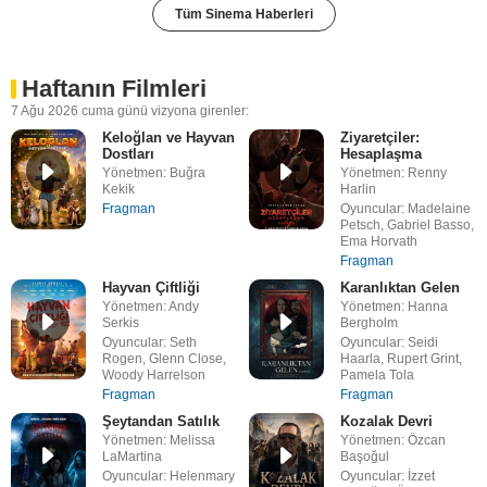
Tüm Sinema Haberleri
Haftanın Filmleri
7 Ağu 2026 cuma günü vizyona girenler:
Keloğlan ve Hayvan
Ziyaretçiler:
Dostları
Hesaplaşma
Yönetmen: Buğra
Yönetmen: Renny
Kekik
Harlin
Fragman
Oyuncular: Madelaine
Petsch, Gabriel Basso,
Ema Horvath
Fragman
Hayvan Çiftliği
Karanlıktan Gelen
Yönetmen: Andy
Yönetmen: Hanna
Serkis
Bergholm
Oyuncular: Seth
Oyuncular: Seidi
Rogen, Glenn Close,
Haarla, Rupert Grint,
Woody Harrelson
Pamela Tola
Fragman
Fragman
Şeytandan Satılık
Kozalak Devri
Yönetmen: Melissa
Yönetmen: Özcan
LaMartina
Başoğul
Oyuncular: Helenmary
Oyuncular: İzzet