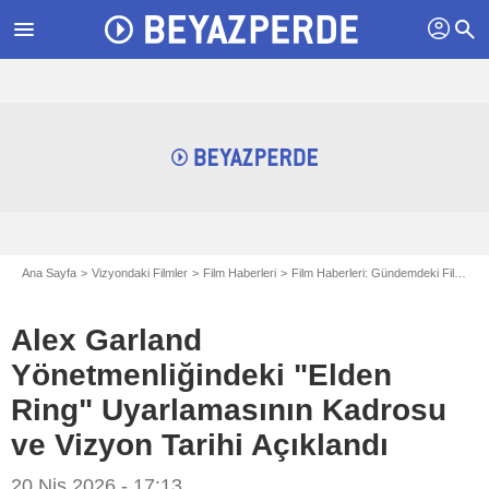
profil
menu
search
Ana Sayfa
Vizyondaki Filmler
Film Haberleri
Film Haberleri: Gündemdeki Filmler
Alex Garland
Yönetmenliğindeki "Elden
Ring" Uyarlamasının Kadrosu
ve Vizyon Tarihi Açıklandı
20 Nis 2026 - 17:13
Bandai Namco