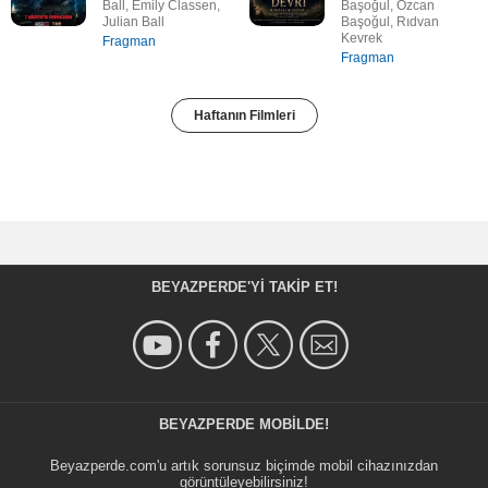
Ball, Emily Classen,
Başoğul, Özcan
Julian Ball
Başoğul, Rıdvan
Kevrek
Fragman
Fragman
Haftanın Filmleri
BEYAZPERDE'YI TAKIP ET!
BEYAZPERDE MOBILDE!
Beyazperde.com'u artık sorunsuz biçimde mobil cihazınızdan
görüntüleyebilirsiniz!