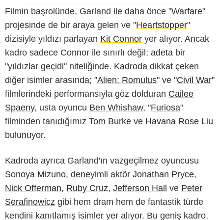
Filmin başrolünde, Garland ile daha önce "
Warfare
"
projesinde de bir araya gelen ve "
Heartstopper
"
dizisiyle yıldızı parlayan
Kit Connor
yer alıyor. Ancak
kadro sadece Connor ile sınırlı değil; adeta bir
"yıldızlar geçidi" niteliğinde. Kadroda dikkat çeken
diğer isimler arasında; "
Alien: Romulus
" ve "
Civil War
"
filmlerindeki performansıyla göz dolduran
Cailee
Spaeny
, usta oyuncu
Ben Whishaw
, "
Furiosa
"
filminden tanıdığımız
Tom Burke
ve
Havana Rose Liu
bulunuyor.
Kadroda ayrıca Garland'ın vazgeçilmez oyuncusu
Sonoya Mizuno
, deneyimli aktör
Jonathan Pryce
,
Nick Offerman
,
Ruby Cruz
,
Jefferson Hall
ve
Peter
Serafinowicz
gibi hem dram hem de fantastik türde
kendini kanıtlamış isimler yer alıyor. Bu geniş kadro,