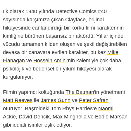
İlk olarak 1940 yılında Detective Comics #40
sayısında karşımıza çıkan Clayface, orijinal
hikayesinde canlandırdığı bir korku filmi karakterinin
kimliğine bürünen başarısız bir aktördü. Yıllar içinde
vücudu tamamen kilden oluşan ve şekil değiştirebilen
devasa bir canavara evrilen karakter, bu kez
Mike
Flanagan
ve
Hossein Amini
’nin kalemiyle çok daha
psikolojik ve bedensel bir yıkım hikayesi olarak
kurgulanıyor.
Filmin yapımcı koltuğunda
The Batman
'in yönetmeni
Matt Reeves
ile
James Gunn
ve
Peter Safran
oturuyor. Başroldeki Tom Rhys Harries’e
Naomi
Ackie
,
David Dencik
,
Max Minghella
ve
Eddie Marsan
gibi iddialı isimler eşlik ediyor.