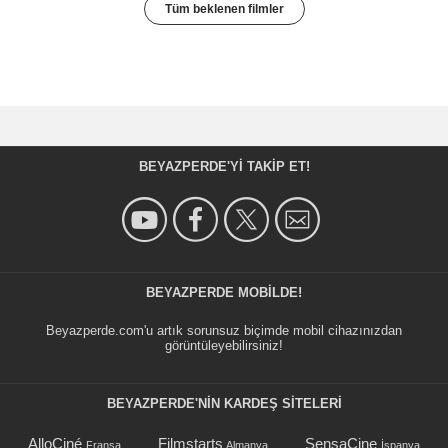
Tüm beklenen filmler
BEYAZPERDE'YI TAKIP ET!
BEYAZPERDE MOBILDE!
Beyazperde.com'u artık sorunsuz biçimde mobil cihazınızdan
görüntüleyebilirsiniz!
BEYAZPERDE'NIN KARDEŞ SİTELERİ
AlloCiné
Filmstarts
SensaCine
Fransa
Almanya
İspanya