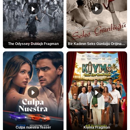
The Odyssey Dublajlı Fragman
Bir Kadının Seks Günlüğü Orijinal Fragman
Culpa nuestra Teaser
Kıyma Fragman