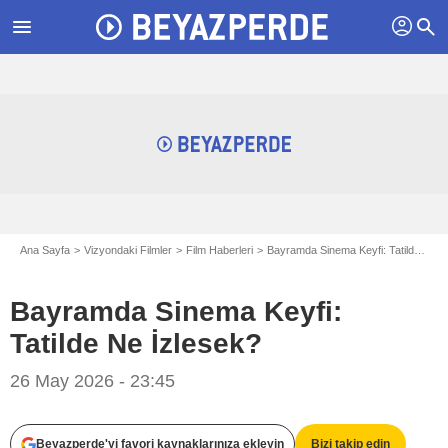
profil
menu
search
Ana Sayfa
Vizyondaki Filmler
Film Haberleri
Bayramda Sinema Keyfi: Tatilde Ne İzlesek?
Bayramda Sinema Keyfi:
Tatilde Ne İzlesek?
26 May 2026 - 23:45
Beyazperde'yi favori kaynaklarınıza ekleyin
Bizi takip edin