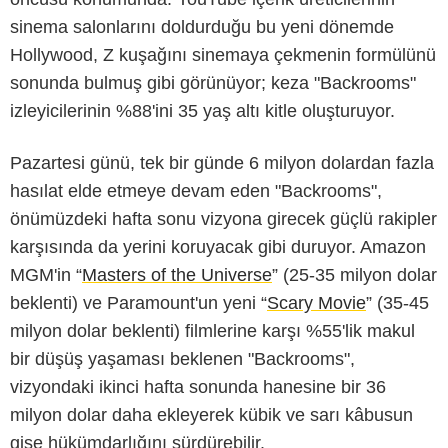
sinema salonlarını doldurduğu bu yeni dönemde
Hollywood, Z kuşağını sinemaya çekmenin formülünü
sonunda bulmuş gibi görünüyor; keza "Backrooms"
izleyicilerinin %88'ini 35 yaş altı kitle oluşturuyor.
Pazartesi günü, tek bir günde 6 milyon dolardan fazla
hasılat elde etmeye devam eden "Backrooms",
önümüzdeki hafta sonu vizyona girecek güçlü rakipler
karşısında da yerini koruyacak gibi duruyor. Amazon
MGM'in “
Masters of the Universe
” (25-35 milyon dolar
beklenti) ve Paramount'un yeni “
Scary Movie
” (35-45
milyon dolar beklenti) filmlerine karşı %55'lik makul
bir düşüş yaşaması beklenen "Backrooms",
vizyondaki ikinci hafta sonunda hanesine bir 36
milyon dolar daha ekleyerek kübik ve sarı kâbusun
gişe hükümdarlığını sürdürebilir.