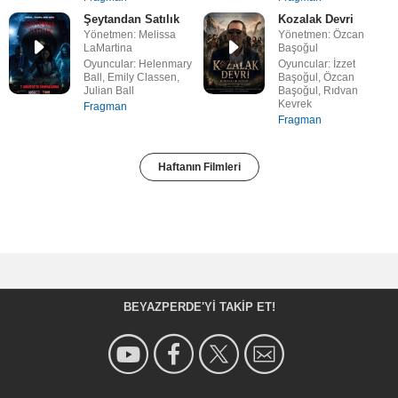
Şeytandan Satılık
Kozalak Devri
Yönetmen: Melissa
Yönetmen: Özcan
LaMartina
Başoğul
Oyuncular: Helenmary
Oyuncular: İzzet
Ball, Emily Classen,
Başoğul, Özcan
Julian Ball
Başoğul, Rıdvan
Kevrek
Fragman
Fragman
Haftanın Filmleri
BEYAZPERDE'YI TAKIP ET!