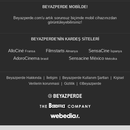
BEYAZPERDE MOBILDE!
Beyazperde.com'u artık sorunsuz biçimde mobil cihazınızdan
görüntüleyebilirsiniz!
BEYAZPERDE'NIN KARDEŞ SİTELERİ
AlloCiné
Filmstarts
SensaCine
Fransa
Almanya
İspanya
AdoroCinema
Sensacine México
brasil
Meksika
Beyazperde Hakkında
|
İletişim
|
Beyazperde Kullanım Şartları
|
Kişisel
Verilerin korunmasi
|
Gizlilik
|
©Beyazperde