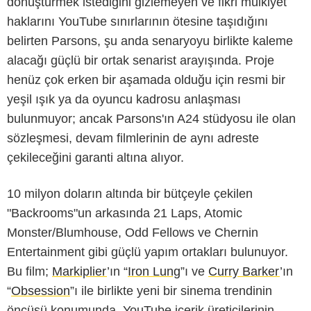
dönüştürmek istediğini gizlemeyen ve fikri mülkiyet
haklarını YouTube sınırlarının ötesine taşıdığını
belirten Parsons, şu anda senaryoyu birlikte kaleme
alacağı güçlü bir ortak senarist arayışında. Proje
henüz çok erken bir aşamada olduğu için resmi bir
yeşil ışık ya da oyuncu kadrosu anlaşması
bulunmuyor; ancak Parsons'ın A24 stüdyosu ile olan
sözleşmesi, devam filmlerinin de aynı adreste
çekileceğini garanti altına alıyor.
10 milyon doların altında bir bütçeyle çekilen
"Backrooms"un arkasında 21 Laps, Atomic
Monster/Blumhouse, Odd Fellows ve Chernin
Entertainment gibi güçlü yapım ortakları bulunuyor.
Bu film;
Markiplier
’ın “
Iron Lung
”ı ve
Curry Barker
’ın
“
Obsession
”ı ile birlikte yeni bir sinema trendinin
öncüsü konumunda. YouTube içerik üreticilerinin