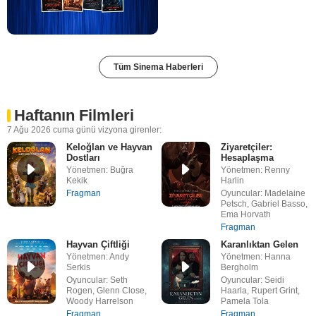
Tüm Sinema Haberleri
Haftanın Filmleri
7 Ağu 2026 cuma günü vizyona girenler:
Keloğlan ve Hayvan
Ziyaretçiler:
Dostları
Hesaplaşma
Yönetmen: Buğra
Yönetmen: Renny
Kekik
Harlin
Fragman
Oyuncular: Madelaine
Petsch, Gabriel Basso,
Ema Horvath
Fragman
Hayvan Çiftliği
Karanlıktan Gelen
Yönetmen: Andy
Yönetmen: Hanna
Serkis
Bergholm
Oyuncular: Seth
Oyuncular: Seidi
Rogen, Glenn Close,
Haarla, Rupert Grint,
Woody Harrelson
Pamela Tola
Fragman
Fragman