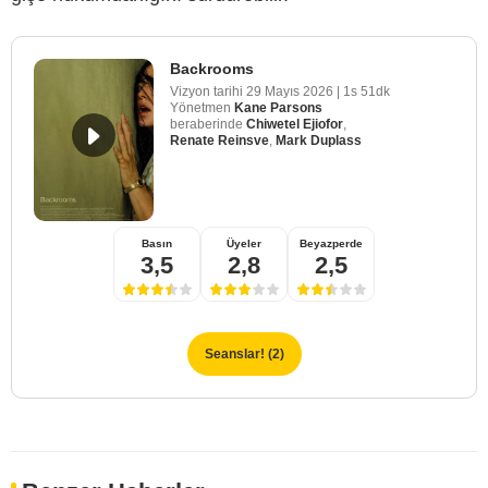
Backrooms
Vizyon tarihi
29 Mayıs 2026
|
1s 51dk
Yönetmen
Kane Parsons
beraberinde
Chiwetel Ejiofor
,
Renate Reinsve
,
Mark Duplass
Basın
Üyeler
Beyazperde
3,5
2,8
2,5
Seanslar! (2)