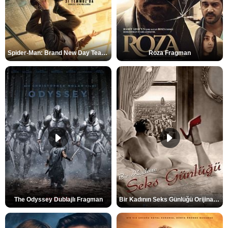
Spider-Man: Brand New Day Teaser
Roza Fragman
The Odyssey Dublajlı Fragman
Bir Kadının Seks Günlüğü Orijinal Fragman