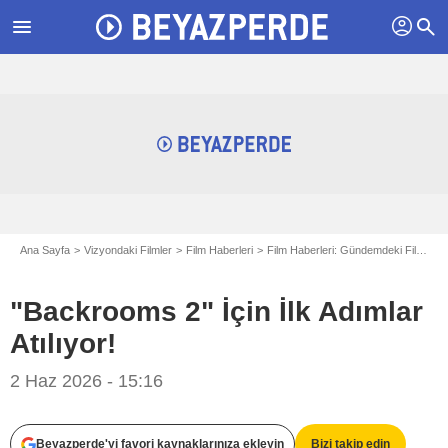
profil
menu
search
Ana Sayfa
Vizyondaki Filmler
Film Haberleri
Film Haberleri: Gündemdeki Filmler
"Backrooms 2" İçin İlk Adımlar
Atılıyor!
2 Haz 2026 - 15:16
A24
Beyazperde'yi favori kaynaklarınıza ekleyin
Bizi takip edin