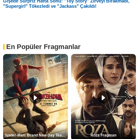
Gişede Sürpriz Hafta Sonu: "Toy Story" Zirveyi Bırakmadı,
"Supergirl" Tökezledi ve "Jackass" Çakıldı!
En Popüler Fragmanlar
Spider-Man: Brand New Day Teaser
Roza Fragman