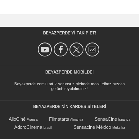
BEYAZPERDE'YI TAKIP ET!
BEYAZPERDE MOBILDE!
Beyazperde.com'u artık sorunsuz biçimde mobil cihazınızdan
görüntüleyebilirsiniz!
BEYAZPERDE'NIN KARDEŞ SİTELERİ
AlloCiné
Filmstarts
SensaCine
Fransa
Almanya
İspanya
AdoroCinema
Sensacine México
brasil
Meksika