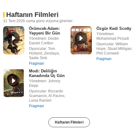
Haftanın Filmleri
31 Tem 2026 cuma günü vizyona girenler:
Örümcek-Adam:
Özgür Kedi Scotty
Yepyeni Bir Gün
Yönetmen:
Yönetmen: Destin
Mohammad Pirzadi
Daniel Cretton
Oyuncular: William
Oyuncular: Tom
Hope, Stuart Milligan,
Holland, Zendaya,
Phil Cornwell
Sadie Sink
Fragman
Fragman
Modi: Deliliğin
Kanadında Üç Gün
Yönetmen: Johnny
Depp
Oyuncular: Riccardo
Scamarcio, Al Pacino,
Luisa Ranieri
Fragman
Haftanın Filmleri