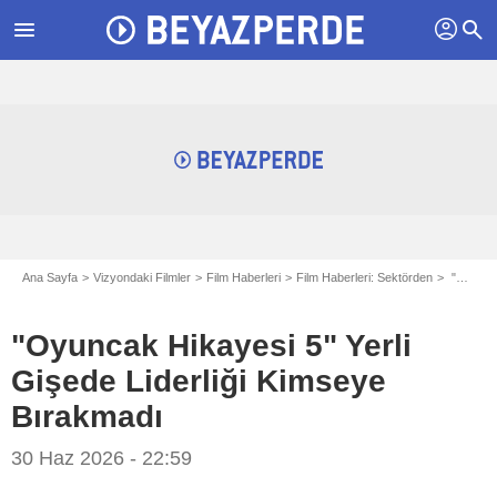
profil
menu
search
Ana Sayfa
Vizyondaki Filmler
Film Haberleri
Film Haberleri: Sektörden
"Oyuncak Hikayesi 5" Yerli Gişede Liderliği Kimseye Bırakmadı
"Oyuncak Hikayesi 5" Yerli
Gişede Liderliği Kimseye
Bırakmadı
30 Haz 2026 - 22:59
Disney