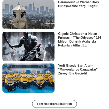
Paramount ve Warner Bros.
Birleşmesine Yargı Engeli!
Gişede Christopher Nolan
Fırtınası: "The Odyssey" 124
Milyon Dolarlık Açılışıyla
Rekorları Altüst Etti!
Yerli Gişede Sarı Alarm:
"Minyonlar ve Canavarlar"
Zirveyi Ele Geçirdi!
Film Haberleri Sektörden