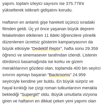
yapım, toplam izleyici sayısını ise 375.778'e
yükselterek istikrarlı gidişatını korudu.
Haftanın en anlamlı gişe hareketi üçüncü sıradaki
filmden geldi. Üç yıl önce yaşanan büyük deprem
felaketinden etkilenen 11 ildeki öğrencilere yönelik
düzenlenen ücretsiz gösterim kampanyasının da
büyük etkisiyle "
Dedektif Reptır
", hafta sonu 29.359
öğrenci ve sinemasever tarafından izlendi. Listenin
dördüncü basamağında ise korku ve gizem
meraklılarının gözdesi olan, toplamda 400 bin seyirci
sınırını aşmayı başaran "
Backrooms
" 24.959
seyirciyle kendine yer buldu. En büyük sürpriz ve
hayal kırıklığı ise çizgi roman tutkunlarının merakla
beklediği "
Supergirl
" oldu. Büyük umutlarla vizyona
giren ve haftanın en dikkat çeken yeni yapımı olan