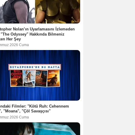
topher Nolan’ın Uyarlamasını İzlemeden
 "The Odyssey" Hakkında Bilmeniz
ken Her Şey
emmuz 2026 Cuma
ndaki Filmler: "Kötü Ruh: Cehennem
", "Moana", "Çöl Savaşçısı"
emmuz 2026 Cuma