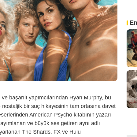
En
 ve başarılı yapımcılarından
Ryan Murphy
, bu
ve nostaljik bir suç hikayesinin tam ortasına davet
eserlerinden
American Psycho
kitabının yazarı
 yayımlanan ve büyük ses getiren aynı adlı
uyarlanan
The Shards
, FX ve Hulu