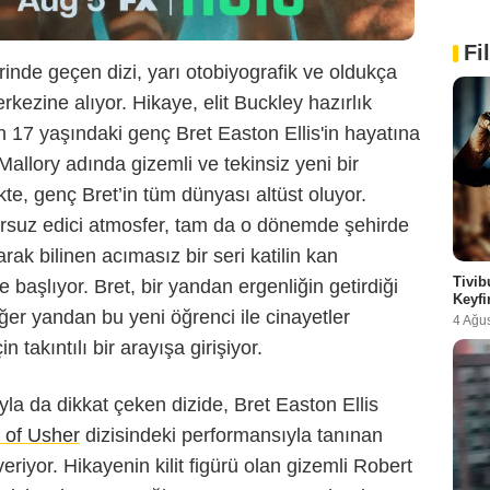
Fi
inde geçen dizi, yarı otobiyografik ve oldukça
kezine alıyor. Hikaye, elit Buckley hazırlık
 17 yaşındaki genç Bret Easton Ellis'in hayatına
allory adında gizemli ve tekinsiz yeni bir
ikte, genç Bret’in tüm dünyası altüst oluyor.
zursuz edici atmosfer, tam da o dönemde şehirde
ak bilinen acımasız bir seri katilin kan
Tivib
başlıyor. Bret, bir yandan ergenliğin getirdiği
Keyfi
ğer yandan bu yeni öğrenci ile cinayetler
4 Ağu
 takıntılı bir arayışa girişiyor.
a da dikkat çeken dizide, Bret Easton Ellis
 of Usher
dizisindeki performansıyla tanınan
eriyor. Hikayenin kilit figürü olan gizemli Robert