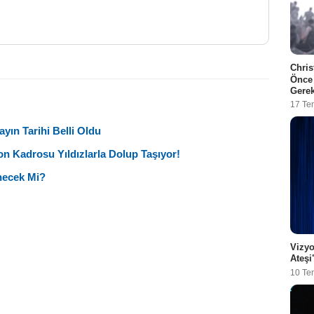
Chris
Önce
Gere
17 T
yın Tarihi Belli Oldu
on Kadrosu Yıldızlarla Dolup Taşıyor!
necek Mi?
Vizyo
Ateşi
10 T