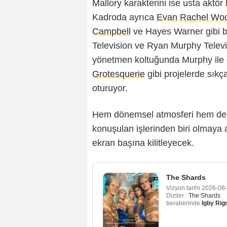
Mallory karakterini ise usta aktör
Kadroda ayrıca
Evan Rachel Wo
Campbell
ve Hayes Warner gibi bir
Television ve Ryan Murphy Televis
yönetmen koltuğunda Murphy ile
Grotesquerie
gibi projelerde sıkç
oturuyor.
Hem dönemsel atmosferi hem de p
konuşulan işlerinden biri olmaya
ekran başına kilitleyecek.
The Shards
Vizyon tarihi
2026-08
Diziler :
The Shards
beraberinde
Igby Rig