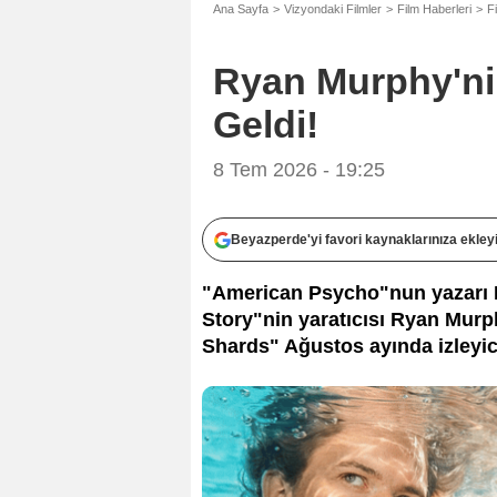
Ana Sayfa
Vizyondaki Filmler
Film Haberleri
F
Ryan Murphy'ni
Geldi!
8 Tem 2026 - 19:25
Beyazperde'yi favori kaynaklarınıza ekley
"American Psycho"nun yazarı B
Story"nin yaratıcısı Ryan Murph
Shards" Ağustos ayında izleyic