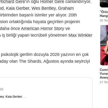
Richard Gere
’ın oğlu
Homer Gere
canlandırıyor.
od
,
Kaia Gerber
,
Wes Bentley
,
Graham
"Örü
birinden başarılı isimler yer alıyor. 20th
Hangi
30 Te
ion ortaklığında hayata geçirilen projenin
 daha önce
American Horror Story
ve
a iş birliği yapan tecrübeli yönetmen
Max Winkler
sikolojik gerilim dozuyla 2026 yazının en çok
 aday olan The Shards, Ağustos ayında seyirciyi
Comi
Vuran
Aveng
27 Te
-05
ney
,
Kaia Gerber
,
Homer Gere