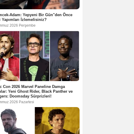
mcek-Adam: Yepyeni Bir Gün"den Önce
 Yapımları İzlemelisiniz?
mmuz 2026 Perşembe
c Con 2026 Marvel Paneline Damga
lar: Yeni Ghost Rider, Black Panther ve
ers: Doomsday Sürprizleri!
mmuz 2026 Pazartesi