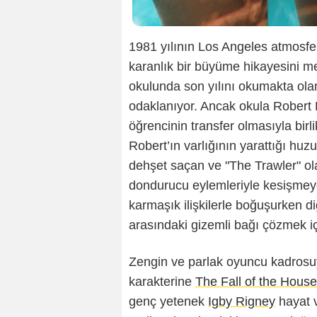
1981 yılının Los Angeles atmosfer
karanlık bir büyüme hikayesini mer
okulunda son yılını okumakta olan
odaklanıyor. Ancak okula Robert M
öğrencinin transfer olmasıyla birl
Robert’ın varlığının yarattığı hu
dehşet saçan ve "The Trawler" olar
dondurucu eylemleriyle kesişmeye 
karmaşık ilişkilerle boğuşurken di
arasındaki gizemli bağı çözmek için
Zengin ve parlak oyuncu kadrosuyl
karakterine
The Fall of the House
genç yetenek
Igby Rigney
hayat v