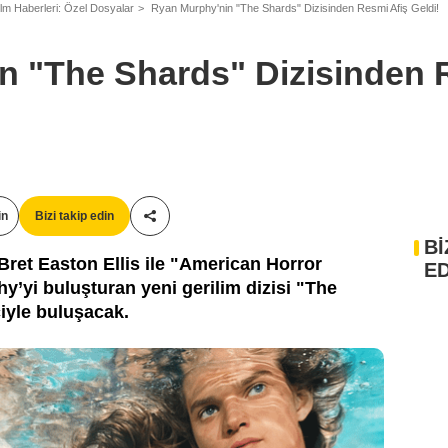
ilm Haberleri: Özel Dosyalar
Ryan Murphy'nin "The Shards" Dizisinden Resmi Afiş Geldi!
n "The Shards" Dizisinden 
in
Bizi takip edin
Paylaş!
Hulu
Bİ
ret Easton Ellis ile "American Horror
ED
y’yi buluşturan yeni gerilim dizisi "The
iyle buluşacak.