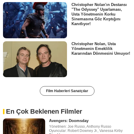
Christopher Nolan'ın Destansı
"The Odyssey" Uyarlaması,
Usta Yönetmenin Korku
Sinemasına Göz Kırptığını
Kanıtlıyor!
Christopher Nolan, Usta
Yönetmenin Emeklilik
Kararından Dönmesini Umuyor!
Film Haberleri Sanatçılar
En Çok Beklenen Filmler
Avengers: Doomsday
Yönetmen: Joe Russo, Anthony Russo
Oyuncular: Robert Downey Jr., Vanessa Kirby