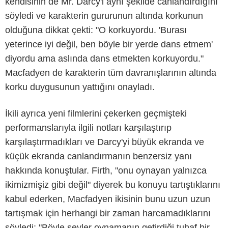
kendisinin de Mr. Darcy'i aynı şekilde canlandırdığını
söyledi ve karakterin gururunun altında korkunun
olduğuna dikkat çekti: "O korkuyordu. 'Burası
yeterince iyi değil, ben böyle bir yerde dans etmem'
diyordu ama aslında dans etmekten korkuyordu."
Macfadyen de karakterin tüm davranışlarının altında
korku duygusunun yattığını onayladı.
İkili ayrıca yeni filmlerini çekerken geçmişteki
performanslarıyla ilgili notları karşılaştırıp
karşılaştırmadıkları ve Darcy'yi büyük ekranda ve
küçük ekranda canlandırmanın benzersiz yanı
hakkında konuştular. Firth, "onu oynayan yalnızca
ikimizmişiz gibi değil" diyerek bu konuyu tartıştıklarını
kabul ederken, Macfadyen ikisinin bunu uzun uzun
tartışmak için herhangi bir zaman harcamadıklarını
söyledi: "Böyle şeyler oynamanın getirdiği tuhaf bir