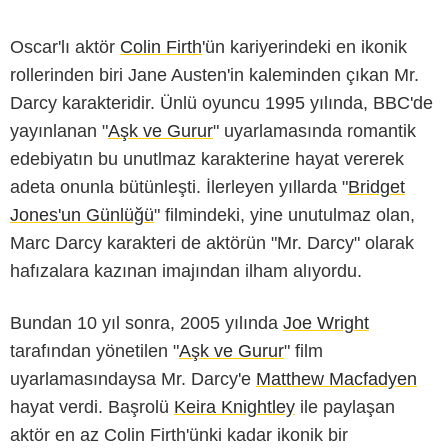
Oscar'lı aktör
Colin Firth
'ün kariyerindeki en ikonik
rollerinden biri Jane Austen'in kaleminden çıkan Mr.
Darcy karakteridir. Ünlü oyuncu 1995 yılında, BBC'de
yayınlanan "
Aşk ve Gurur
" uyarlamasında romantik
edebiyatın bu unutlmaz karakterine hayat vererek
adeta onunla bütünleşti. İlerleyen yıllarda "
Bridget
Jones'un Günlüğü
" filmindeki, yine unutulmaz olan,
Marc Darcy karakteri de aktörün "Mr. Darcy" olarak
hafızalara kazınan imajından ilham alıyordu.
Bundan 10 yıl sonra, 2005 yılında
Joe Wright
tarafından yönetilen "
Aşk ve Gurur
" film
uyarlamasındaysa Mr. Darcy'e
Matthew Macfadyen
hayat verdi. Başrolü
Keira Knightley
ile paylaşan
aktör en az Colin Firth'ünki kadar ikonik bir