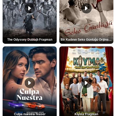
The Odyssey Dublajlı Fragman
Bir Kadının Seks Günlüğü Orijinal Fragman
Culpa nuestra Teaser
Kıyma Fragman