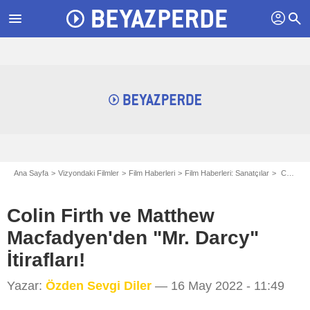
profil
menu
search
Ana Sayfa
Vizyondaki Filmler
Film Haberleri
Film Haberleri: Sanatçılar
Colin Firth ve Matthew Macfadyen'den "Mr. Darcy" İtirafları!
Colin Firth ve Matthew
Macfadyen'den "Mr. Darcy"
İtirafları!
Yazar:
Özden Sevgi Diler
— 16 May 2022 - 11:49