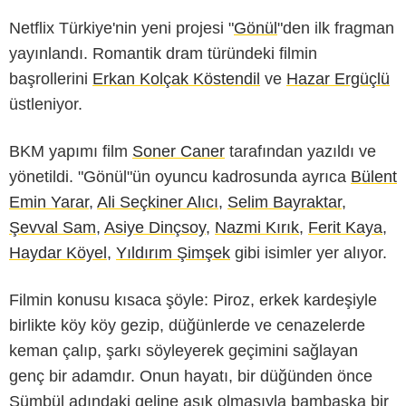
Netflix Türkiye'nin yeni projesi "
Gönül
"den ilk fragman
yayınlandı. Romantik dram türündeki filmin
başrollerini
Erkan Kolçak Köstendil
ve
Hazar Ergüçlü
üstleniyor.
BKM yapımı film
Soner Caner
tarafından yazıldı ve
yönetildi. "Gönül"ün oyuncu kadrosunda ayrıca
Bülent
Emin Yarar
,
Ali Seçkiner Alıcı
,
Selim Bayraktar
,
Şevval Sam
,
Asiye Dinçsoy
,
Nazmi Kırık
,
Ferit Kaya
,
Haydar Köyel
,
Yıldırım Şimşek
gibi isimler yer alıyor.
Filmin konusu kısaca şöyle: Piroz, erkek kardeşiyle
birlikte köy köy gezip, düğünlerde ve cenazelerde
keman çalıp, şarkı söyleyerek geçimini sağlayan
genç bir adamdır. Onun hayatı, bir düğünden önce
Sümbül adındaki geline aşık olmasıyla bambaşka bir