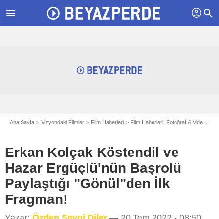
profil
menu
search
Ana Sayfa
Vizyondaki Filmler
Film Haberleri
Film Haberleri: Fotoğraf & Videolar
Erkan Kolçak Köstendil ve
Hazar Ergüçlü'nün Başrolü
Paylaştığı "Gönül"den İlk
Fragman!
Yazar:
Özden Sevgi Diler
— 20 Tem 2022 - 08:50