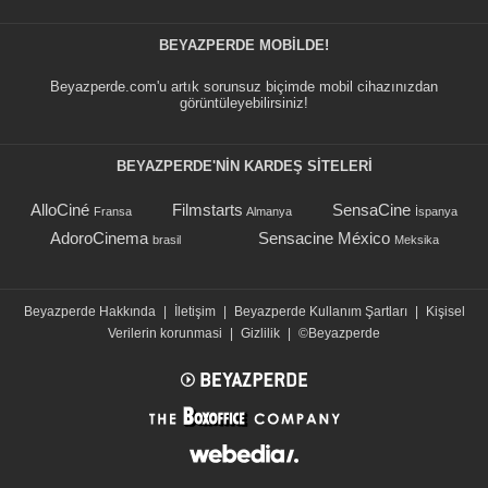
BEYAZPERDE MOBILDE!
Beyazperde.com'u artık sorunsuz biçimde mobil cihazınızdan
görüntüleyebilirsiniz!
BEYAZPERDE'NIN KARDEŞ SİTELERİ
AlloCiné
Filmstarts
SensaCine
Fransa
Almanya
İspanya
AdoroCinema
Sensacine México
brasil
Meksika
Beyazperde Hakkında
|
İletişim
|
Beyazperde Kullanım Şartları
|
Kişisel
Verilerin korunmasi
|
Gizlilik
|
©Beyazperde