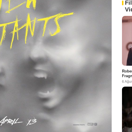
Fi
Vi
Rober
Fragm
6 Ağu