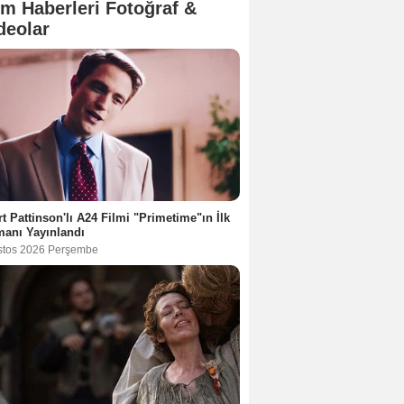
lm Haberleri Fotoğraf &
deolar
t Pattinson'lı A24 Filmi "Primetime"ın İlk
anı Yayınlandı
stos 2026 Perşembe