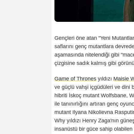
Gençleri öne atan "Yeni Mutantlar"
saflarını genç mutantlara devre
aşamasında nitelendiği gibi "ma
çizgisine sadık kalmış gibi görünü
Game of Thrones
yıldızı
Maisie W
ve güçlü vahşi içgüdüleri ve dini 
hibriti İskoç mutant Wolfsbane, W
ile tanınırlığını artıran genç oyun
mutant Ilyana Nikolievna Rasput
Why
yıldızı Henry Zaga'nın güne
insanüstü bir güce sahip olabile