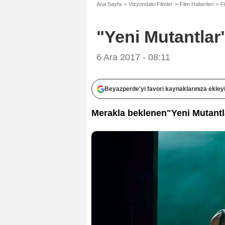
Ana Sayfa
Vizyondaki Filmler
Film Haberleri
F
"Yeni Mutantlar
6 Ara 2017 - 08:11
Beyazperde'yi favori kaynaklarınıza ekley
Merakla beklenen"Yeni Mutantla