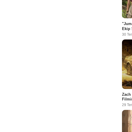
"Juma
Ekip 
30 Te
Zach 
Filmi
29 Te