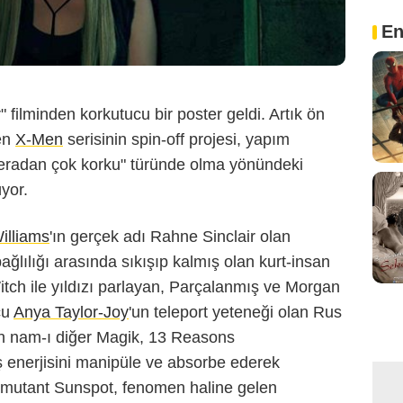
En
 filminden korkutucu bir poster geldi. Artık ön
den
X-Men
serisinin spin-off projesi, yapım
ceradan çok korku" türünde olma yönündeki
yor.
illiams
'ın gerçek adı Rahne Sinclair olan
bağlılığı arasında sıkışıp kalmış olan kurt-insan
itch ile yıldızı parlayan, Parçalanmış ve Morgan
cu
Anya Taylor-Joy
'un teleport yeteneği olan Rus
in nam-ı diğer Magik, 13 Reasons
ş enerjisini manipüle ve absorbe ederek
n mutant Sunspot, fenomen haline gelen