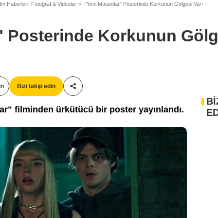
ilm Haberleri: Fotoğraf & Videolar
"Yeni Mutantlar" Posterinde Korkunun Gölgesi Var!
" Posterinde Korkunun Gölg
in
Bizi takip edin
Paylaş!
Bİ
r" filminden ürkütücü bir poster yayınlandı.
ED