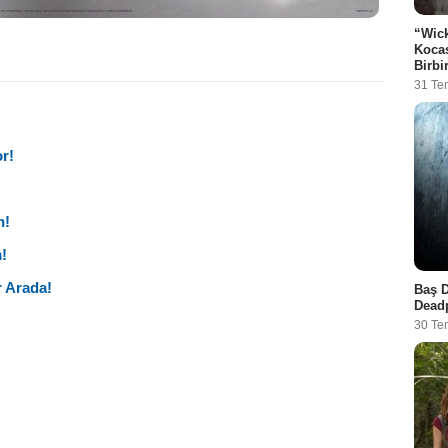
“Wick
Kocas
Birbi
31 T
r!
n!
!
r Arada!
Baş D
Deadp
30 Te