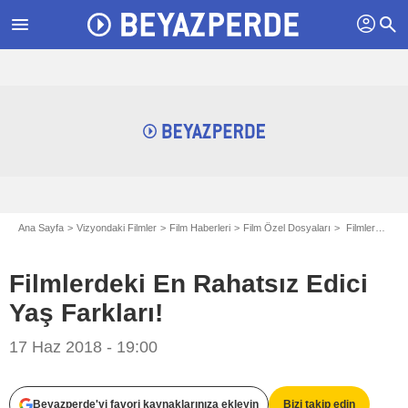
profil
menu
search
Ana Sayfa
Vizyondaki Filmler
Film Haberleri
Film Özel Dosyaları
Filmlerdeki En Rahatsız Edici Yaş Farkları!
Filmlerdeki En Rahatsız Edici
Yaş Farkları!
17 Haz 2018 - 19:00
Beyazperde'yi favori kaynaklarınıza ekleyin
Bizi takip edin