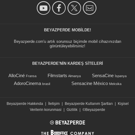
BEYAZPERDE MOBILDE!
Beyazperde.com'u artık sorunsuz biçimde mobil cihazınızdan
görüntüleyebilirsiniz!
BEYAZPERDE'NIN KARDEŞ SİTELERİ
AlloCiné
Filmstarts
SensaCine
Fransa
Almanya
İspanya
AdoroCinema
Sensacine México
brasil
Meksika
Beyazperde Hakkında
|
İletişim
|
Beyazperde Kullanım Şartları
|
Kişisel
Verilerin korunmasi
|
Gizlilik
|
©Beyazperde