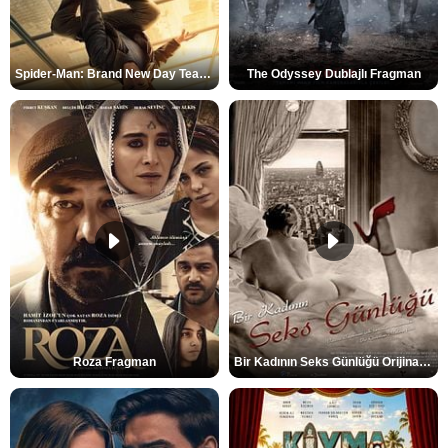
Spider-Man: Brand New Day Teaser
The Odyssey Dublajlı Fragman
Roza Fragman
Bir Kadının Seks Günlüğü Orijinal Fragman