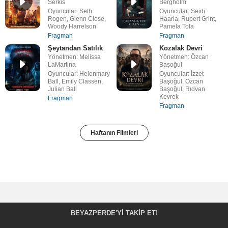
Serkis
Bergholm
Oyuncular: Seth
Oyuncular: Seidi
Rogen, Glenn Close,
Haarla, Rupert Grint,
Woody Harrelson
Pamela Tola
Fragman
Fragman
Şeytandan Satılık
Kozalak Devri
Yönetmen: Melissa
Yönetmen: Özcan
LaMartina
Başoğul
Oyuncular: Helenmary
Oyuncular: İzzet
Ball, Emily Classen,
Başoğul, Özcan
Julian Ball
Başoğul, Rıdvan
Kevrek
Fragman
Fragman
Haftanın Filmleri
BEYAZPERDE'YI TAKIP ET!