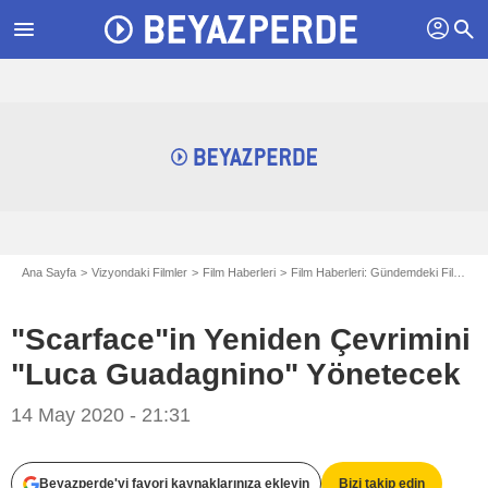
profil
menu
search
Ana Sayfa
Vizyondaki Filmler
Film Haberleri
Film Haberleri: Gündemdeki Filmler
"Scarface"in Yeniden Çevrimini
"Luca Guadagnino" Yönetecek
14 May 2020 - 21:31
Beyazperde'yi favori kaynaklarınıza ekleyin
Bizi takip edin