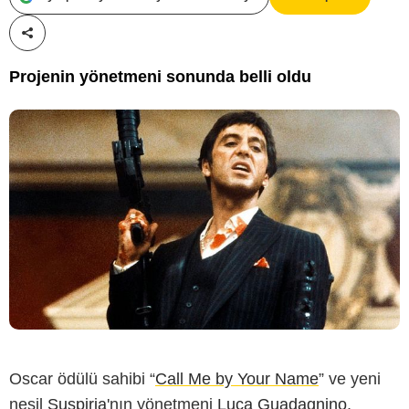
Paylaş!
Projenin yönetmeni sonunda belli oldu
Oscar ödülü sahibi “
Call Me by Your Name
” ve yeni
nesil
Suspiria
'nın yönetmeni
Luca Guadagnino
,