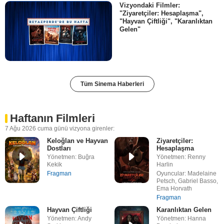
Vizyondaki Filmler:
"Ziyaretçiler: Hesaplaşma",
"Hayvan Çiftliği", "Karanlıktan
Gelen"
Tüm Sinema Haberleri
Haftanın Filmleri
7 Ağu 2026 cuma günü vizyona girenler:
Keloğlan ve Hayvan
Ziyaretçiler:
Dostları
Hesaplaşma
Yönetmen: Buğra
Yönetmen: Renny
Kekik
Harlin
Fragman
Oyuncular: Madelaine
Petsch, Gabriel Basso,
Ema Horvath
Fragman
Hayvan Çiftliği
Karanlıktan Gelen
Yönetmen: Andy
Yönetmen: Hanna