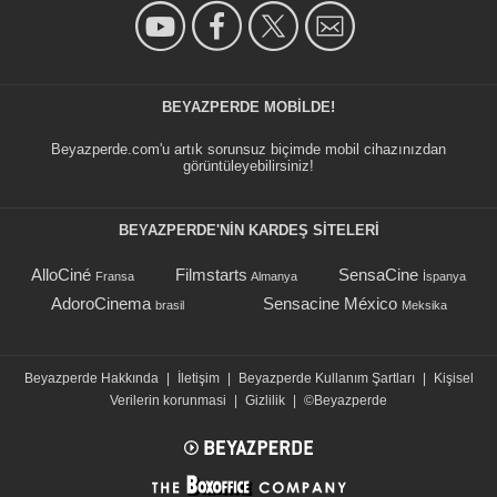
BEYAZPERDE MOBILDE!
Beyazperde.com'u artık sorunsuz biçimde mobil cihazınızdan
görüntüleyebilirsiniz!
BEYAZPERDE'NIN KARDEŞ SİTELERİ
AlloCiné
Filmstarts
SensaCine
Fransa
Almanya
İspanya
AdoroCinema
Sensacine México
brasil
Meksika
Beyazperde Hakkında
|
İletişim
|
Beyazperde Kullanım Şartları
|
Kişisel
Verilerin korunmasi
|
Gizlilik
|
©Beyazperde