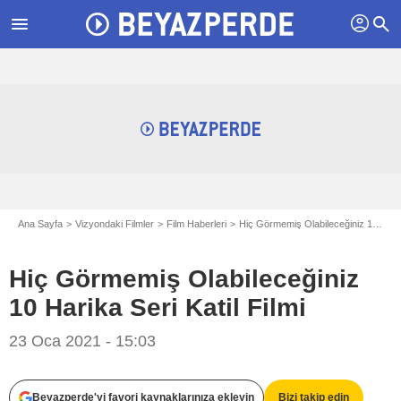
profil
menu
search
Ana Sayfa
Vizyondaki Filmler
Film Haberleri
Hiç Görmemiş Olabileceğiniz 10 Harika Seri Katil Filmi
Hiç Görmemiş Olabileceğiniz
10 Harika Seri Katil Filmi
23 Oca 2021 - 15:03
Beyazperde'yi favori kaynaklarınıza ekleyin
Bizi takip edin