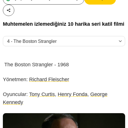
Paylaş!
Muhtemelen izlemediğiniz 10 harika seri katil filmi
The Boston Strangler - 1968
Yönetmen:
Richard Fleischer
Oyuncular:
Tony Curtis
,
Henry Fonda
,
George
Kennedy