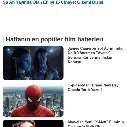
Şu An Yayında Olan En İyi 15 Cinayet Gizemi Dizisi
Haftanın en popüler film haberleri
James Cameron Yol Ayrımında:
Ünlü Yönetmen "Avatar"
Sonrası Kariyerine İlişkin
Konuştu
"Spider-Man: Brand New Day"
Gişede Tarih Yazdı!
Marvel'ın Yeni "X-Men" Filminin
Cyclops'u Belli Oldu