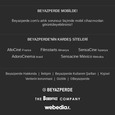
BEYAZPERDE MOBILDE!
Beyazperde.com'u artık sorunsuz biçimde mobil cihazınızdan
görüntüleyebilirsiniz!
BEYAZPERDE'NIN KARDEŞ SİTELERİ
AlloCiné
Filmstarts
SensaCine
Fransa
Almanya
İspanya
AdoroCinema
Sensacine México
brasil
Meksika
Beyazperde Hakkında
|
İletişim
|
Beyazperde Kullanım Şartları
|
Kişisel
Verilerin korunmasi
|
Gizlilik
|
©Beyazperde