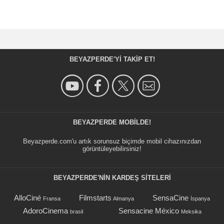
BEYAZPERDE'YI TAKIP ET!
BEYAZPERDE MOBILDE!
Beyazperde.com'u artık sorunsuz biçimde mobil cihazınızdan
görüntüleyebilirsiniz!
BEYAZPERDE'NIN KARDEŞ SİTELERİ
AlloCiné
Filmstarts
SensaCine
Fransa
Almanya
İspanya
AdoroCinema
Sensacine México
brasil
Meksika