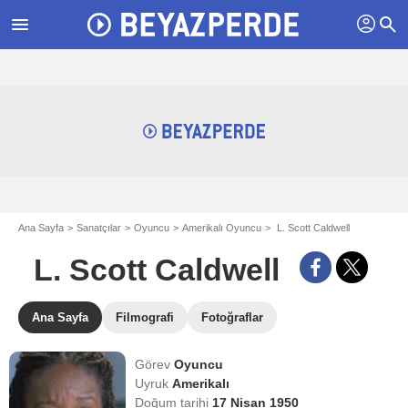
profil
menu
search
Ana Sayfa
Sanatçılar
Oyuncu
Amerikalı Oyuncu
L. Scott Caldwell
L. Scott Caldwell
Ana Sayfa
Filmografi
Fotoğraflar
Görev
Oyuncu
Uyruk
Amerikalı
Doğum tarihi
17 Nisan 1950