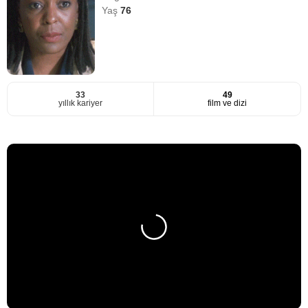
Yaş
76
33
49
yıllık kariyer
film ve dizi