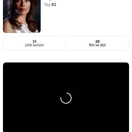
Yaş
61
35
28
yıllık kariyer
film ve dizi