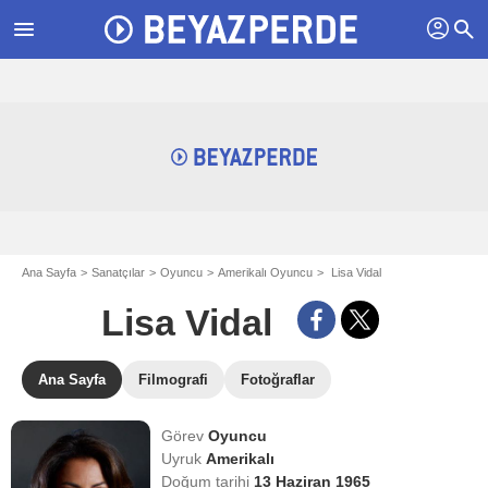
profil
menu
search
Ana Sayfa
Sanatçılar
Oyuncu
Amerikalı Oyuncu
Lisa Vidal
Lisa Vidal
Ana Sayfa
Filmografi
Fotoğraflar
Görev
Oyuncu
Uyruk
Amerikalı
Doğum tarihi
13 Haziran 1965