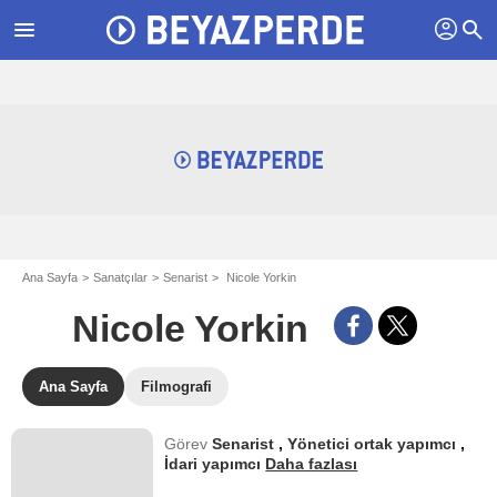
profil
menu
search
Ana Sayfa
Sanatçılar
Senarist
Nicole Yorkin
Nicole Yorkin
Ana Sayfa
Filmografi
Görev
Senarist
,
Yönetici ortak yapımcı
,
İdari yapımcı
Daha fazlası