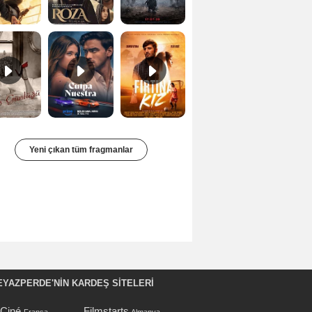
Bir Kadının Seks Günlüğü Orijinal Fragman
Culpa nuestra Teaser
Fırtına Kız Fragman
Yeni çıkan tüm fragmanlar
EYAZPERDE'NIN KARDEŞ SİTELERİ
oCiné
Filmstarts