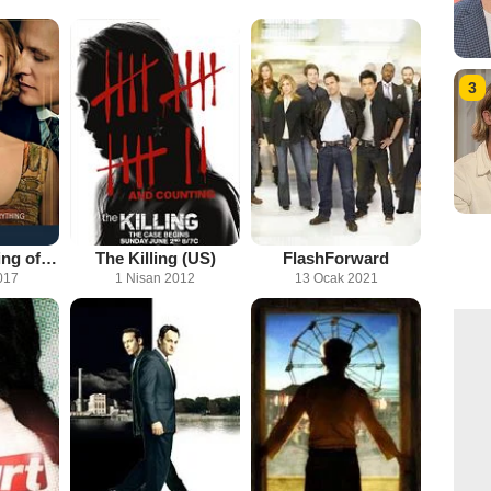
3
Z: The Beginning of Everything
The Killing (US)
FlashForward
017
1 Nisan 2012
13 Ocak 2021