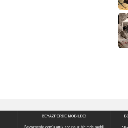
BEYAZPERDE MOBILDE!
B
Beyazperde.com'u artık sorunsuz biçimde mobil
All