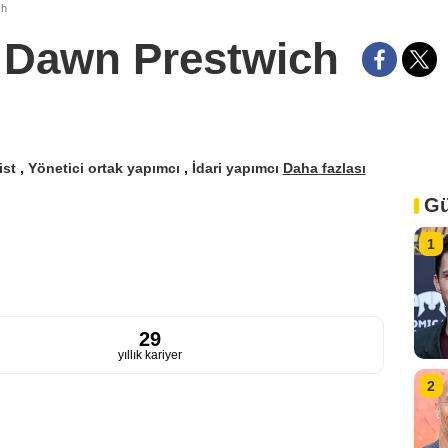
ch
Dawn Prestwich
ist
,
Yönetici ortak yapımcı
,
İdari yapımcı
Daha fazlası
Gü
1
29
yıllık kariyer
2