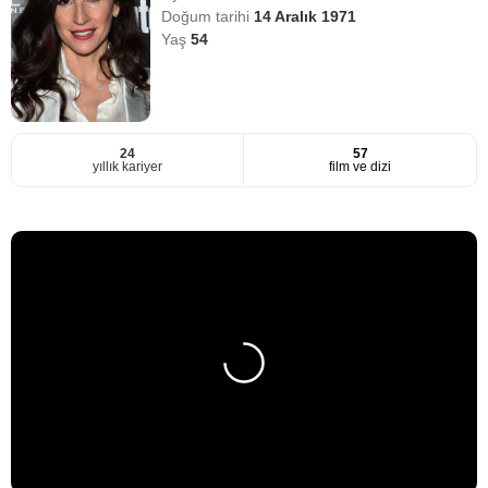
Doğum tarihi
14 Aralık 1971
Yaş
54
24
57
yıllık kariyer
film ve dizi