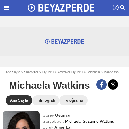
profil
menu
search
Ana Sayfa
Sanatçılar
Oyuncu
Amerikalı Oyuncu
Michaela Suzanne Watkins - aka Michaela Watkins
Michaela Watkins
Ana Sayfa
Filmografi
Fotoğraflar
Görev
Oyuncu
Gerçek adı:
Michaela Suzanne Watkins
Uyruk
Amerikalı