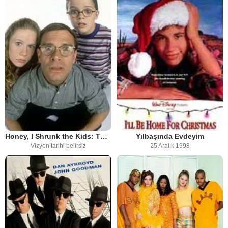
Honey, I Shrunk the Kids: The TV Show
Yılbaşında Evdeyim
Vizyon tarihi belirsiz
25 Aralık 1998