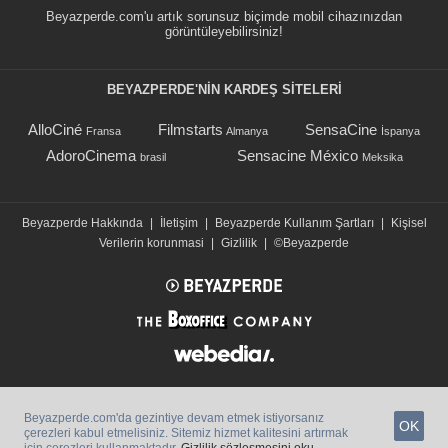
Beyazperde.com'u artık sorunsuz biçimde mobil cihazınızdan
görüntüleyebilirsiniz!
BEYAZPERDE'NIN KARDEŞ SİTELERİ
AlloCiné
Filmstarts
SensaCine
Fransa
Almanya
İspanya
AdoroCinema
Sensacine México
brasil
Meksika
Beyazperde Hakkında
|
İletişim
|
Beyazperde Kullanım Şartları
|
Kişisel
Verilerin korunmasi
|
Gizlilik
|
©Beyazperde
Beyazperde.com'da gezintiye devam etmek istiyorsanız
OK
çerezleri kabul etmelisiniz. Sitemiz hizmet kalitesini artırmak