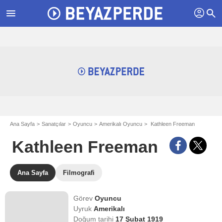
profil
menu
search
Ana Sayfa
Sanatçılar
Oyuncu
Amerikalı Oyuncu
Kathleen Freeman
Kathleen Freeman
Ana Sayfa
Filmografi
Görev
Oyuncu
Uyruk
Amerikalı
Doğum tarihi
17 Şubat 1919