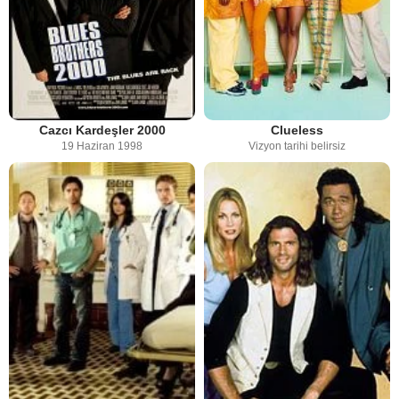
Cazcı Kardeşler 2000
Clueless
19 Haziran 1998
Vizyon tarihi belirsiz