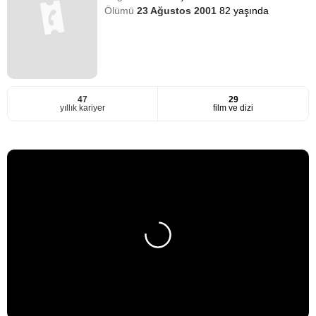
Ölümü
23 Ağustos 2001
82 yaşında
47
29
yıllık kariyer
film ve dizi