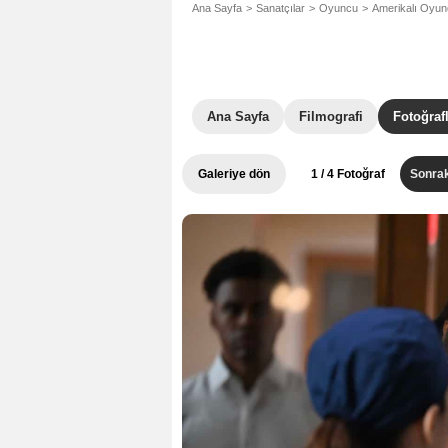
Ana Sayfa
Sanatçılar
Oyuncu
Amerikalı Oyu
Ana Sayfa
Filmografi
Fotoğraf
Galeriye dön
1
/ 4 Fotoğraf
Sonrak