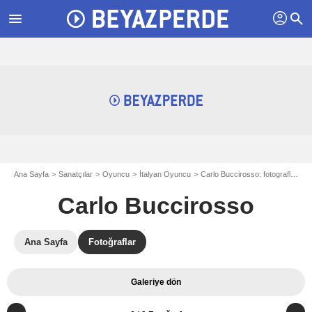
profil
menu
search
Ana Sayfa
Sanatçılar
Oyuncu
İtalyan Oyuncu
Carlo Buccirosso: fotograflar
F
Carlo Buccirosso
Ana Sayfa
Fotoğraflar
Galeriye dön