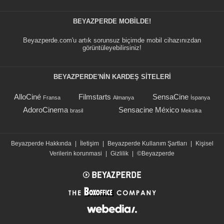
BEYAZPERDE MOBILDE!
Beyazperde.com'u artık sorunsuz biçimde mobil cihazınızdan
görüntüleyebilirsiniz!
BEYAZPERDE'NIN KARDEŞ SİTELERİ
AlloCiné
Filmstarts
SensaCine
Fransa
Almanya
İspanya
AdoroCinema
Sensacine México
brasil
Meksika
Beyazperde Hakkında
|
İletişim
|
Beyazperde Kullanım Şartları
|
Kişisel
Verilerin korunmasi
|
Gizlilik
|
©Beyazperde