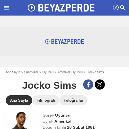
profil
menu
search
Ana Sayfa
Sanatçılar
Oyuncu
Amerikalı Oyuncu
Jocko Sims
Jocko Sims
Ana Sayfa
Filmografi
Fotoğraflar
Görev
Oyuncu
Uyruk
Amerikalı
Doğum tarihi
20 Şubat 1981