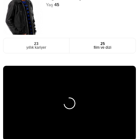
Yaş
45
23
25
yıllık kariyer
film ve dizi