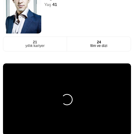
Yaş
41
21
24
yıllık kariyer
film ve dizi