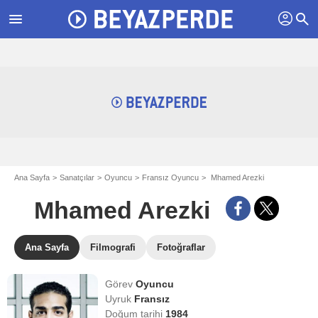
profil
menu
search
Ana Sayfa
Sanatçılar
Oyuncu
Fransız Oyuncu
Mhamed Arezki
Mhamed Arezki
Ana Sayfa
Filmografi
Fotoğraflar
Görev
Oyuncu
Uyruk
Fransız
Doğum tarihi
1984