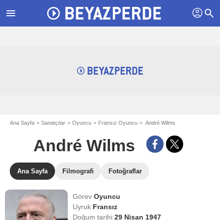
profil
menu
search
Ana Sayfa
Sanatçılar
Oyuncu
Fransız Oyuncu
André Wilms
André Wilms
Ana Sayfa
Filmografi
Fotoğraflar
Görev
Oyuncu
Uyruk
Fransız
Doğum tarihi
29 Nisan 1947