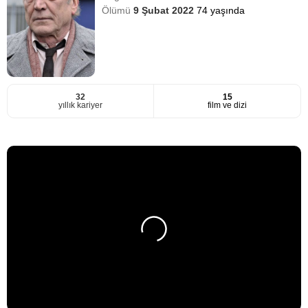
Ölümü
9 Şubat 2022
74 yaşında
32
15
yıllık kariyer
film ve dizi