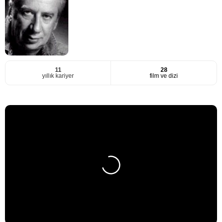
11
28
yıllık kariyer
film ve dizi