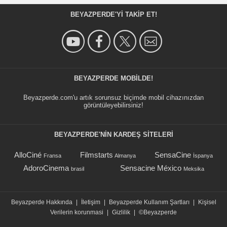
BEYAZPERDE'YI TAKIP ET!
BEYAZPERDE MOBILDE!
Beyazperde.com'u artık sorunsuz biçimde mobil cihazınızdan
görüntüleyebilirsiniz!
BEYAZPERDE'NIN KARDEŞ SİTELERİ
AlloCiné
Filmstarts
SensaCine
Fransa
Almanya
İspanya
AdoroCinema
Sensacine México
brasil
Meksika
Beyazperde Hakkında
|
İletişim
|
Beyazperde Kullanım Şartları
|
Kişisel
Verilerin korunmasi
|
Gizlilik
|
©Beyazperde