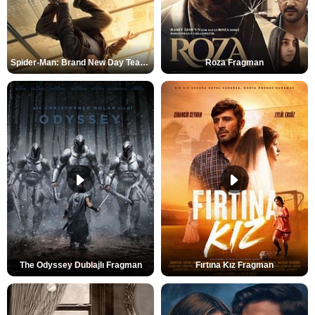
Spider-Man: Brand New Day Teaser
Roza Fragman
The Odyssey Dublajlı Fragman
Fırtına Kız Fragman