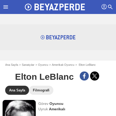
profil
menu
search
Ana Sayfa
Sanatçılar
Oyuncu
Amerikalı Oyuncu
Elton LeBlanc
Elton LeBlanc
Ana Sayfa
Filmografi
Görev
Oyuncu
Uyruk
Amerikalı