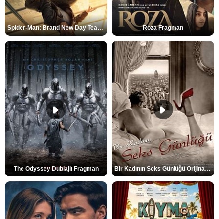
Spider-Man: Brand New Day Teaser
Roza Fragman
The Odyssey Dublajlı Fragman
Bir Kadının Seks Günlüğü Orijinal Fragman