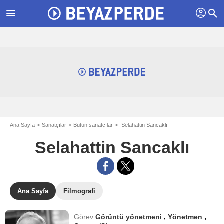
profil
menu
search
Ana Sayfa
Sanatçılar
Bütün sanatçılar
Selahattin Sancaklı
Selahattin Sancaklı
Ana Sayfa
Filmografi
Görev
Görüntü yönetmeni
,
Yönetmen
,