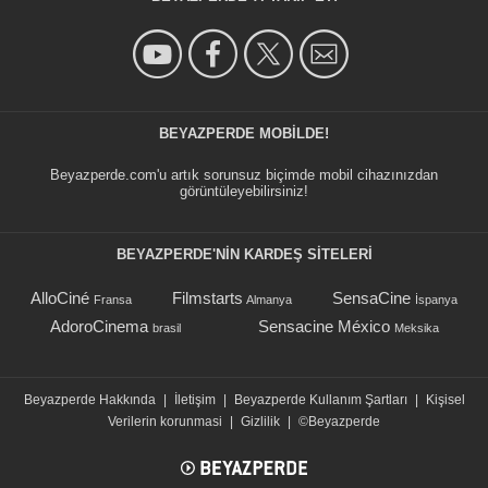
BEYAZPERDE MOBILDE!
Beyazperde.com'u artık sorunsuz biçimde mobil cihazınızdan
görüntüleyebilirsiniz!
BEYAZPERDE'NIN KARDEŞ SİTELERİ
AlloCiné
Filmstarts
SensaCine
Fransa
Almanya
İspanya
AdoroCinema
Sensacine México
brasil
Meksika
Beyazperde Hakkında
|
İletişim
|
Beyazperde Kullanım Şartları
|
Kişisel
Verilerin korunmasi
|
Gizlilik
|
©Beyazperde