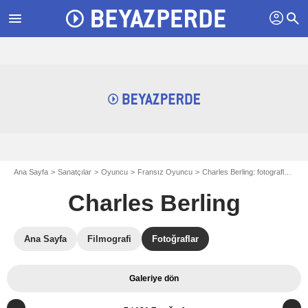
profil
menu
search
Ana Sayfa
Sanatçılar
Oyuncu
Fransız Oyuncu
Charles Berling: fotograflar
Fo
Charles Berling
Ana Sayfa
Filmografi
Fotoğraflar
Galeriye dön