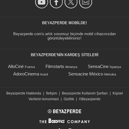
BEYAZPERDE MOBILDE!
Beyazperde.com'u artık sorunsuz biçimde mobil cihazınızdan
görüntüleyebilirsiniz!
BEYAZPERDE'NIN KARDEŞ SİTELERİ
AlloCiné
Filmstarts
SensaCine
Fransa
Almanya
İspanya
AdoroCinema
Sensacine México
brasil
Meksika
Beyazperde Hakkında
|
İletişim
|
Beyazperde Kullanım Şartları
|
Kişisel
Verilerin korunmasi
|
Gizlilik
|
©Beyazperde