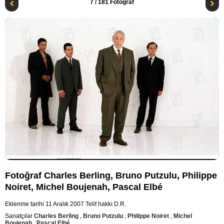
7
/ 181 Fotoğraf
Fotoğraf Charles Berling, Bruno Putzulu, Philippe
Noiret, Michel Boujenah, Pascal Elbé
Eklenme tarihi 11 Aralık 2007
Telif hakkı D.R.
Sanatçılar
Charles Berling
,
Bruno Putzulu
,
Philippe Noiret
,
Michel
Boujenah
,
Pascal Elbé