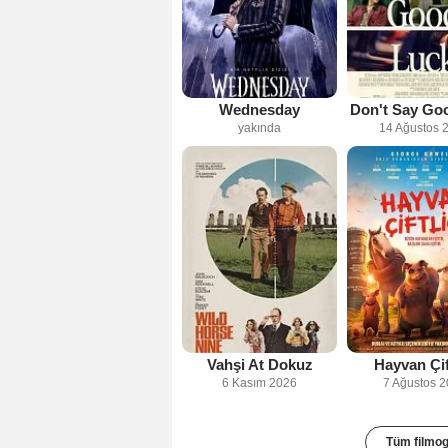
Wednesday
Don't Say Go
yakında
14 Ağustos 
Vahşi At Dokuz
Hayvan Çif
6 Kasım 2026
7 Ağustos 
Tüm filmog