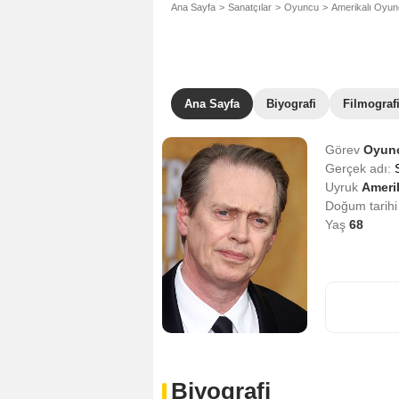
Ana Sayfa
Sanatçılar
Oyuncu
Amerikalı Oyu
Ana Sayfa
Biyografi
Filmograf
Görev
Oyun
Gerçek adı:
Uyruk
Amerik
Doğum tarih
Yaş
68
Biyografi