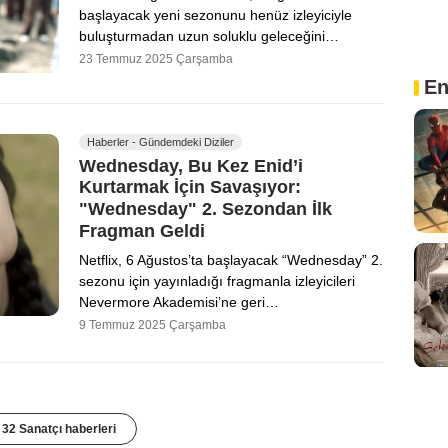
başlayacak yeni sezonunu henüz izleyiciyle
buluşturmadan uzun soluklu geleceğini…
23 Temmuz 2025 Çarşamba
En
Haberler - Gündemdeki Diziler
Wednesday, Bu Kez Enid’i
Kurtarmak İçin Savaşıyor:
"Wednesday" 2. Sezondan İlk
Fragman Geldi
Netflix, 6 Ağustos’ta başlayacak “Wednesday” 2.
sezonu için yayınladığı fragmanla izleyicileri
Nev­ermore Akademisi’ne geri…
9 Temmuz 2025 Çarşamba
32 Sanatçı haberleri