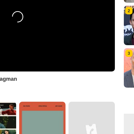
2
3
Fragman