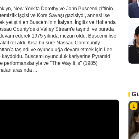
klyn, New York'ta Dorothy ve John Buscemi çiftinin
emizlik işçisi ve Kore Savaşı gazisiydi, annesi ise
ak yetiştirilen Buscemi'nin İtalyan, İngiliz ve Hollanda
 Nassau County'deki Valley Stream'e taşındı ve burada
 devam ederek 1975 yılında mezun oldu. Buscemi lise
a aktif rol aldı. Kısa bir süre Nassau Community
ttan'a taşındı ve oyunculuğa devam etmek için Lee
ne kaydoldu. Buscemi oyunculuk kariyerine Pyramid
 performanslarıyla ve "The Way It Is" (1985)
maları arasında ...
Gü
1