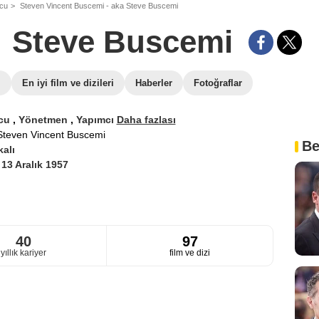
ncu
Steven Vincent Buscemi - aka Steve Buscemi
Steve Buscemi
i
En iyi film ve dizileri
Haberler
Fotoğraflar
cu
,
Yönetmen
,
Yapımcı
Daha fazlası
Steven Vincent Buscemi
Be
alı
i
13 Aralık 1957
40
97
yıllık kariyer
film ve dizi