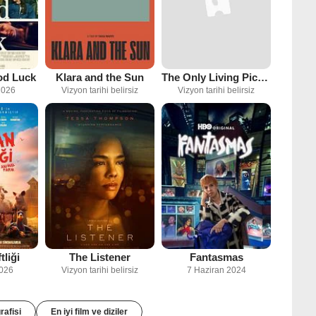
od Luck
Klara and the Sun
The Only Living Pickpocket In New York
2026
Vizyon tarihi belirsiz
Vizyon tarihi belirsiz
tliği
The Listener
Fantasmas
2026
Vizyon tarihi belirsiz
7 Haziran 2024
rafisi
En iyi film ve diziler