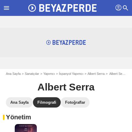
profil
menu
search
Ana Sayfa
Sanatçılar
Yapımcı
İspanyol Yapımcı
Albert Serra
Albert Serra filmografi
Albert Serra
Ana Sayfa
Filmografi
Fotoğraflar
Yönetim