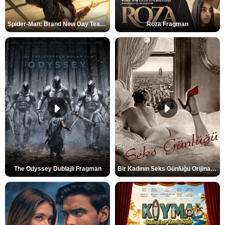
Spider-Man: Brand New Day Teaser
Roza Fragman
The Odyssey Dublajlı Fragman
Bir Kadının Seks Günlüğü Orijinal Fragman