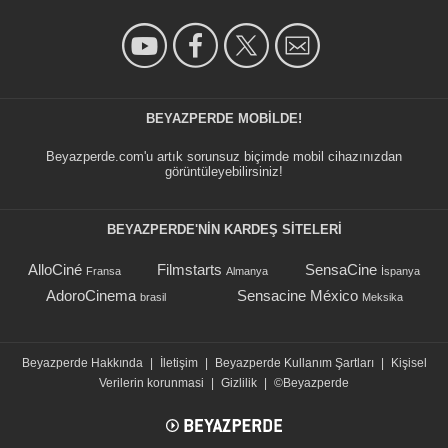
BEYAZPERDE MOBILDE!
Beyazperde.com'u artık sorunsuz biçimde mobil cihazınızdan
görüntüleyebilirsiniz!
BEYAZPERDE'NIN KARDEŞ SİTELERİ
AlloCiné
Filmstarts
SensaCine
Fransa
Almanya
İspanya
AdoroCinema
Sensacine México
brasil
Meksika
Beyazperde Hakkında
|
İletişim
|
Beyazperde Kullanım Şartları
|
Kişisel
Verilerin korunmasi
|
Gizlilik
|
©Beyazperde