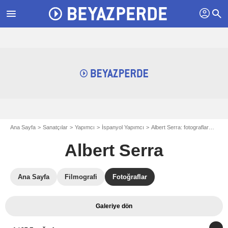
profil
menu
search
Ana Sayfa
Sanatçılar
Yapımcı
İspanyol Yapımcı
Albert Serra: fotograflar
Fotoğ
Albert Serra
Ana Sayfa
Filmografi
Fotoğraflar
Galeriye dön