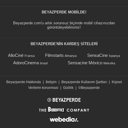
BEYAZPERDE MOBILDE!
Beyazperde.com'u artık sorunsuz biçimde mobil cihazınızdan
görüntüleyebilirsiniz!
BEYAZPERDE'NIN KARDEŞ SİTELERİ
AlloCiné
Filmstarts
SensaCine
Fransa
Almanya
İspanya
AdoroCinema
Sensacine México
brasil
Meksika
Beyazperde Hakkında
|
İletişim
|
Beyazperde Kullanım Şartları
|
Kişisel
Verilerin korunmasi
|
Gizlilik
|
©Beyazperde