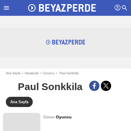
profil
menu
search
Ana Sayfa
Sanatçılar
Oyuncu
Paul Sonkkila
Paul Sonkkila
Ana Sayfa
Görev
Oyuncu