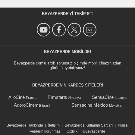
BEYAZPERDE'YI TAKIP ET!
BEYAZPERDE MOBILDE!
Beyazperde.com'u artık sorunsuz biçimde mobil cihazınızdan
görüntüleyebilirsiniz!
BEYAZPERDE'NIN KARDEŞ SİTELERİ
AlloCiné
Filmstarts
SensaCine
Fransa
Almanya
İspanya
AdoroCinema
Sensacine México
brasil
Meksika
Beyazperde Hakkında
|
İletişim
|
Beyazperde Kullanım Şartları
|
Kişisel
Verilerin korunmasi
|
Gizlilik
|
©Beyazperde