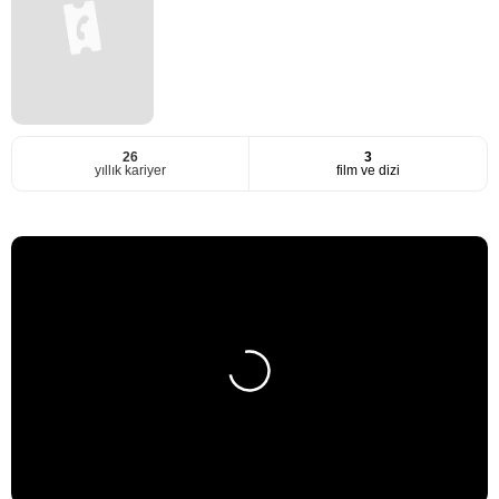
26
3
yıllık kariyer
film ve dizi