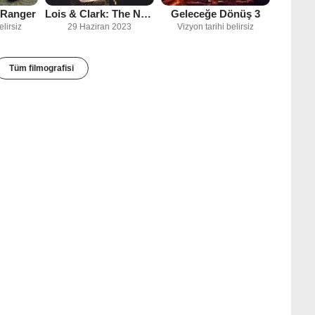
 Ranger
Lois & Clark: The New Adventures of Superman
Geleceğe Dönüş 3
elirsiz
29 Haziran 2023
Vizyon tarihi belirsiz
Tüm filmografisi