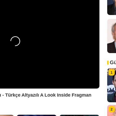
Gü
1
ı - Türkçe Altyazılı A Look Inside Fragman
2