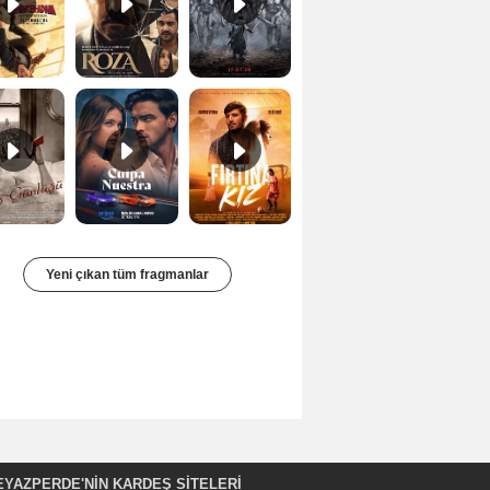
Bir Kadının Seks Günlüğü Orijinal Fragman
Culpa nuestra Teaser
Fırtına Kız Fragman
Yeni çıkan tüm fragmanlar
EYAZPERDE'NIN KARDEŞ SİTELERİ