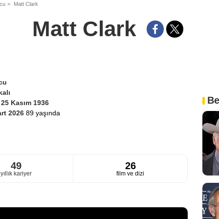
ncu
Matt Clark
Matt Clark
cu
alı
Be
i
25 Kasım 1936
rt 2026
89 yaşında
49
26
yıllık kariyer
film ve dizi