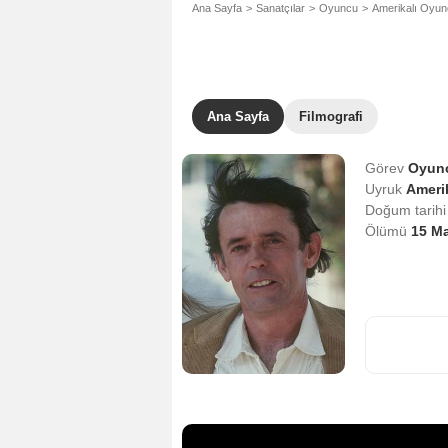
Ana Sayfa
Sanatçılar
Oyuncu
Amerikalı Oyu
Ana Sayfa
Filmografi
Görev
Oyun
Uyruk
Amerik
Doğum tarih
Ölümü
15 Ma