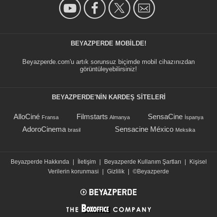
BEYAZPERDE MOBILDE!
Beyazperde.com'u artık sorunsuz biçimde mobil cihazınızdan
görüntüleyebilirsiniz!
BEYAZPERDE'NIN KARDEŞ SİTELERİ
AlloCiné
Filmstarts
SensaCine
Fransa
Almanya
İspanya
AdoroCinema
Sensacine México
brasil
Meksika
Beyazperde Hakkında
|
İletişim
|
Beyazperde Kullanım Şartları
|
Kişisel
Verilerin korunmasi
|
Gizlilik
|
©Beyazperde