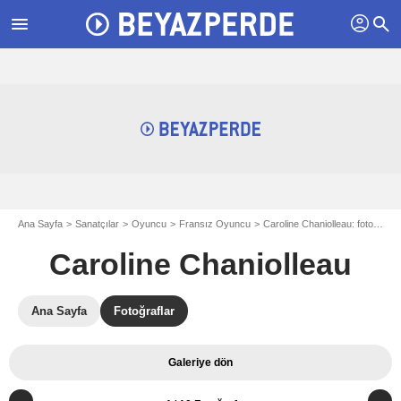
profil
menu
search
Ana Sayfa
Sanatçılar
Oyuncu
Fransız Oyuncu
Caroline Chaniolleau: fotograflar
Caroline Chaniolleau
Ana Sayfa
Fotoğraflar
Galeriye dön