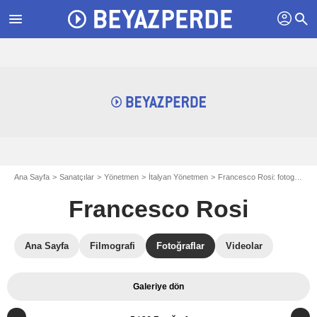
profil
menu
search
Ana Sayfa
Sanatçılar
Yönetmen
İtalyan Yönetmen
Francesco Rosi: fotograflar
Francesco Rosi
Ana Sayfa
Filmografi
Fotoğraflar
Videolar
Galeriye dön