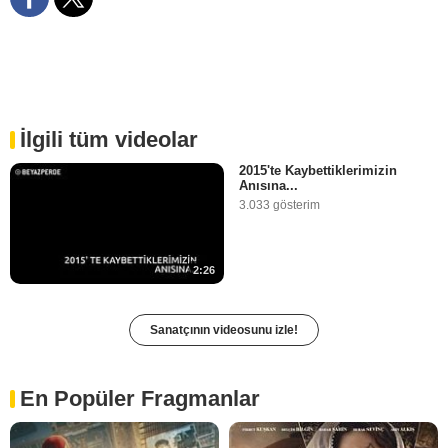
İlgili tüm videolar
2015'te Kaybettiklerimizin
Anısına...
3.033 gösterim
2:26
Sanatçının videosunu izle!
En Popüler Fragmanlar