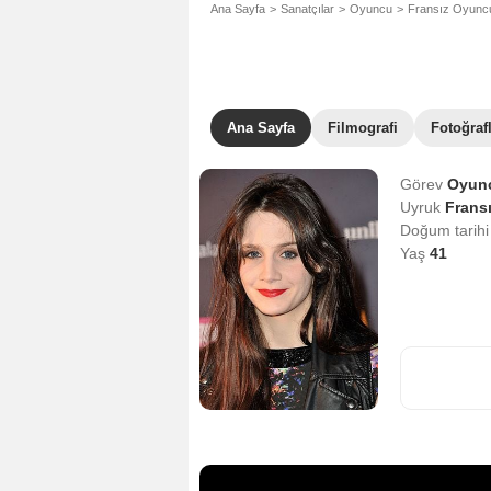
Ana Sayfa
Sanatçılar
Oyuncu
Fransız Oyunc
Ana Sayfa
Filmografi
Fotoğraf
Görev
Oyun
Uyruk
Frans
Doğum tarih
Yaş
41