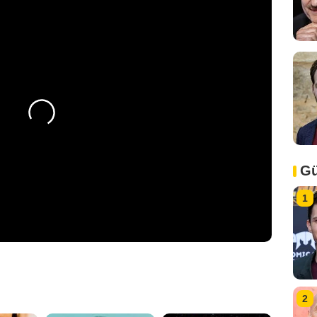
Gü
1
2