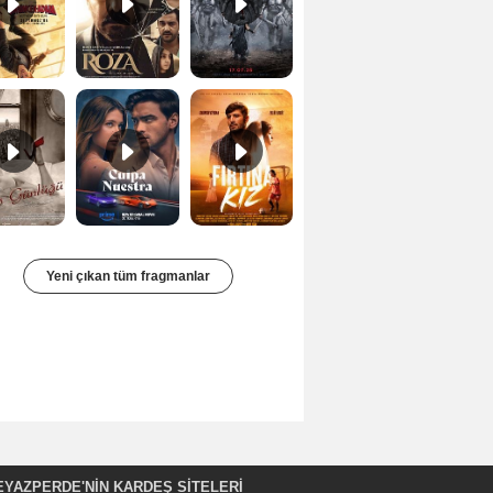
Bir Kadının Seks Günlüğü Orijinal Fragman
Culpa nuestra Teaser
Fırtına Kız Fragman
Yeni çıkan tüm fragmanlar
EYAZPERDE'NIN KARDEŞ SİTELERİ