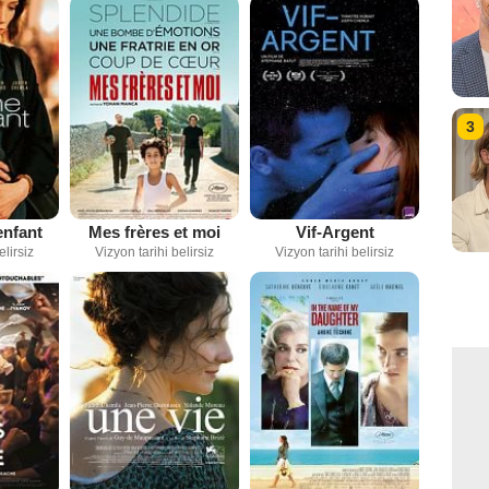
3
enfant
Mes frères et moi
Vif-Argent
elirsiz
Vizyon tarihi belirsiz
Vizyon tarihi belirsiz