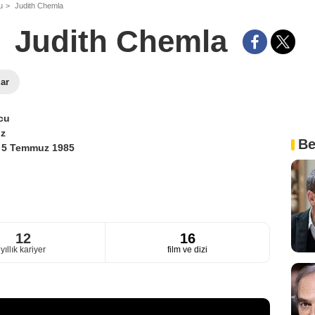
u
Judith Chemla
Judith Chemla
lar
cu
ız
Be
i
5 Temmuz 1985
12
16
yıllık kariyer
film ve dizi