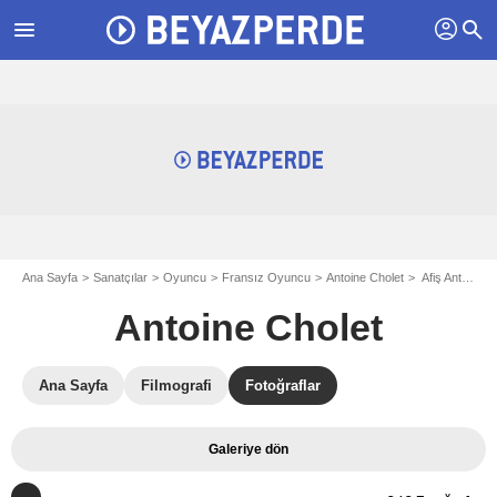
profil
menu
search
Ana Sayfa
Sanatçılar
Oyuncu
Fransız Oyuncu
Antoine Cholet
Afiş Antoine Cholet
Antoine Cholet
Ana Sayfa
Filmografi
Fotoğraflar
Galeriye dön