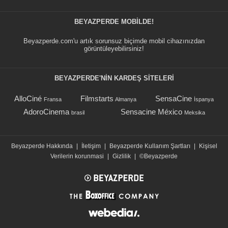
BEYAZPERDE MOBILDE!
Beyazperde.com'u artık sorunsuz biçimde mobil cihazınızdan
görüntüleyebilirsiniz!
BEYAZPERDE'NIN KARDEŞ SİTELERİ
AlloCiné
Filmstarts
SensaCine
Fransa
Almanya
İspanya
AdoroCinema
Sensacine México
brasil
Meksika
Beyazperde Hakkında
|
İletişim
|
Beyazperde Kullanım Şartları
|
Kişisel
Verilerin korunmasi
|
Gizlilik
|
©Beyazperde